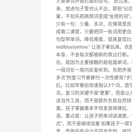
才是单词开始扎根的信号。 反过来
来、放进句子里也认不出，那些“记
量，不如先把高频词变成“会用的词”
只有一句：少量、多次、在情境里反
成第二课堂，只要把同一批词用更自
句型带单词，降低难度、提高复现比如学
red/blue/yellow.” 让孩
本身，不会每次都被新的表达打断。 
住，是因为主要接触的是纸面单词，
一组词在一周内反复听到。先把声音
多次”的复习节奏替代一次性硬背7岁
扛。比如早餐前快速指认3个词，放
次。复习的关键不是“更累”，而是让
读当作工具，而不是额外负担自然拼
案。孩子掌握基本字母发音规律后，
语，重点是：让孩子把单词读清楚，
式”，而不是继续加量 如果孩子一
苦，而是任务设计不符合年龄，或压