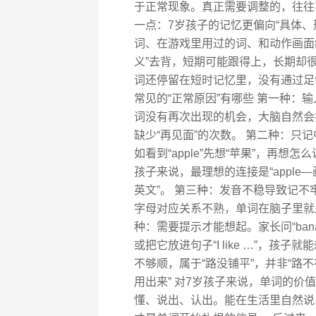
于正常现象。真正需要调整的，往往
一点：7岁孩子的记忆更偏向“具体
词、在游戏里用过的词、和动作画面
义”去背，短期可能跟得上，长期却很
词还停留在短时记忆里，没有通过足
常见的“正常原因”有哪些 第一种：
词没有再次出现的机会，大脑自然会
缺少“再见面”的次数。 第二种：只
如看到“apple”先想“苹果”，再
孩子来说，最理想的连接是“apple—
英文”。 第三种：发音不稳导致记不
字母对应关系不熟，单词在脑子里就
种：需要提示才能想起。家长问“ban
或把它放进句子“I like …”，
不够顺，属于“路没铺平”，并非“路不
用出来” 对7岁孩子来说，单词的
懂、说出、认出。能在生活里自然说出“I want