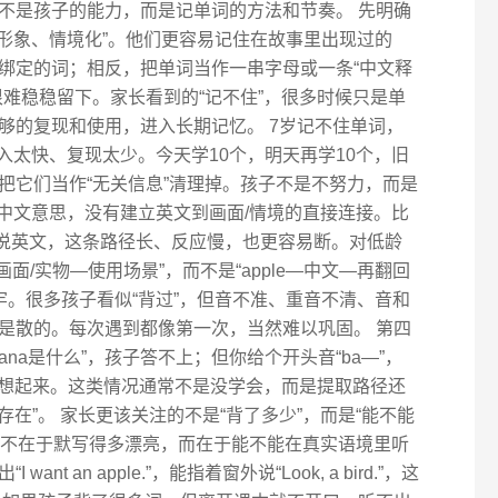
不是孩子的能力，而是记单词的方法和节奏。 先明确
、形象、情境化”。他们更容易记住在故事里出现过的
绑定的词；相反，把单词当作一串字母或一条“中文释
难稳稳留下。家长看到的“记不住”，很多时候只是单
够的复现和使用，进入长期记忆。 7岁记不住单词，
输入太快、复现太少。今天学10个，明天再学10个，旧
把它们当作“无关信息”清理掉。孩子不是不努力，而是
记中文意思，没有建立英文到画面/情境的直接连接。比
想怎么说英文，这条路径长、反应慢，也更容易断。对低龄
画面/实物—使用场景”，而不是“apple—中文—再翻回
牢。很多孩子看似“背过”，但音不准、重音不清、音和
是散的。每次遇到都像第一次，当然难以巩固。 第四
ana是什么”，孩子答不上；但你给个开头音“ba—”，
孩子就能想起来。这类情况通常不是没学会，而是提取路径还
存在”。 家长更该关注的不是“背了多少”，而是“能不能
价值不在于默写得多漂亮，而在于能不能在真实语境里听
 an apple.”，能指着窗外说“Look, a bird.”，这