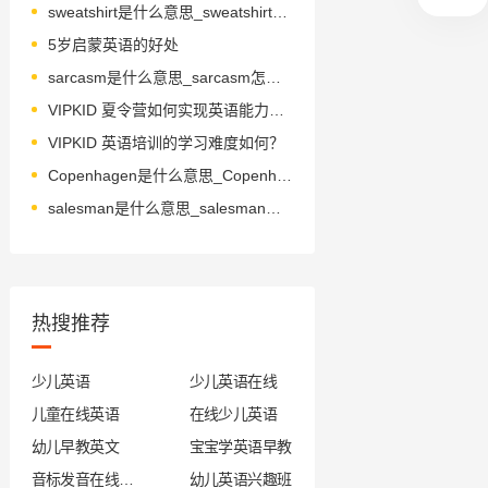
sweatshirt是什么意思_sweatshirt怎么读_音标ˈswetʃɜ-t
5岁启蒙英语的好处
sarcasm是什么意思_sarcasm怎么读_音标ˈsɑ-kæzəm
VIPKID 夏令营如何实现英语能力全方位跃升？
VIPKID 英语培训的学习难度如何？
Copenhagen是什么意思_Copenhagen怎么读_音标ˌkəʊpən'heɪɡən
salesman是什么意思_salesman怎么读_音标'seɪlzmən
热搜推荐
少儿英语
少儿英语在线
儿童在线英语
在线少儿英语
幼儿早教英文
宝宝学英语早教
音标发音在线试听
幼儿英语兴趣班