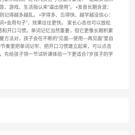
、游戏、生活指认来“逼出使用”。 •发音长期含混：
则记得越多越乱。 •学得多、忘得快、越学越没信心：
频词+会用句子”，效果往往更快。 家长心态也可以放松
感和开口习惯。单词记忆当然重要，但它更像长期积累
要方法对，孩子会在不断的“见面—使用—再见面”里自
的节奏里把单词记牢、把开口习惯建立起来，可以点击
，先给孩子领一节试听课体验一下更适合7岁孩子的学