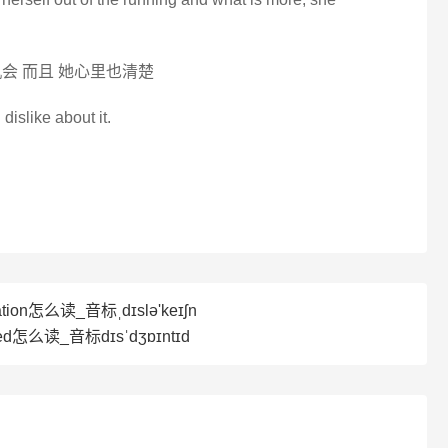
会 而且 她心里也清楚
dislike about it.
tion怎么读_音标ˌdɪslə'keɪʃn
ted怎么读_音标dɪsˈdʒɒɪntɪd