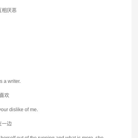
互相厌恶
 a writer.
喜欢
our dislike of me.
在一边
ed herself out of the running and what is more, she