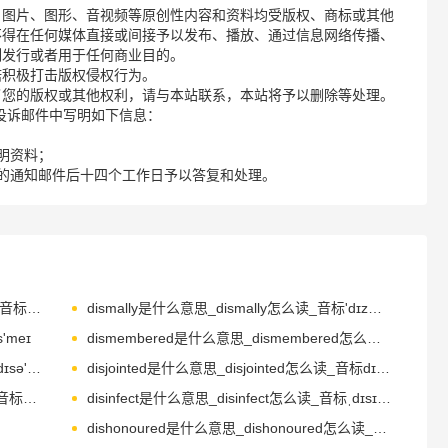
、图片、图形、音视频等原创性内容和资料均受版权、商标或其他
不得在任何媒体直接或间接予以发布、播放、通过信息网络传播、
制发行或者用于任何商业目的。
诺积极打击版权侵权行为。
了您的版权或其他权利，请与本站联系，本站将予以删除等处理。
请您在投诉邮件中写明如下信息：
明资料；
的通知邮件后十四个工作日予以答复和处理。
dislocation是什么意思_dislocation怎么读_音标ˌdɪslə'keɪʃn
dismally是什么意思_dismally怎么读_音标'dɪzməlɪ
'meɪ
dismembered是什么意思_dismembered怎么读_音标dis'membəd
disobey是什么意思_disobey怎么读_音标ˌdɪsə'beɪ
disjointed是什么意思_disjointed怎么读_音标dɪsˈdʒɒɪntɪd
disinterest是什么意思_disinterest怎么读_音标dɪsˈɪntrəst
disinfect是什么意思_disinfect怎么读_音标ˌdɪsɪn'fekt
dishonoured是什么意思_dishonoured怎么读_音标dɪs'ɒnəd