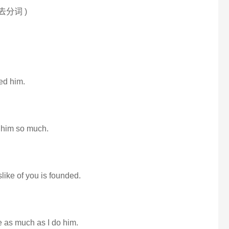
过去分词 )
ked him.
e him so much.
slike of you is founded.
e as much as I do him.