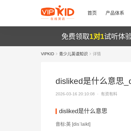
首页
产品体系
免费领取
1对1
试听体
VIPKID
青少儿英语知识
详情
disliked是什么意思_di
2026-03-16 20:10:08 ·
有资有料
disliked是什么意思
音标:英 [disˈlaikt]