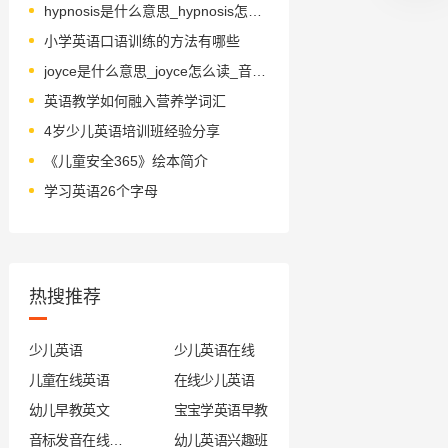
hypnosis是什么意思_hypnosis怎么读_音标hɪp'nəʊsɪs
小学英语口语训练的方法有哪些
joyce是什么意思_joyce怎么读_音标dʒɒɪs
英语教学如何融入营养学词汇
4岁少儿英语培训班经验分享
《儿童安全365》绘本简介
学习英语26个字母
热搜推荐
少儿英语
少儿英语在线
儿童在线英语
在线少儿英语
幼儿早教英文
宝宝学英语早教
音标发音在线试听
幼儿英语兴趣班