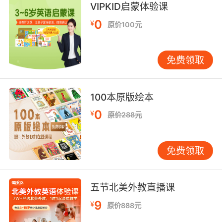
VIPKID启蒙体验课
0
¥
原价100元
免费领取
100本原版绘本
0
¥
原价288元
免费领取
五节北美外教直播课
9
¥
原价888元