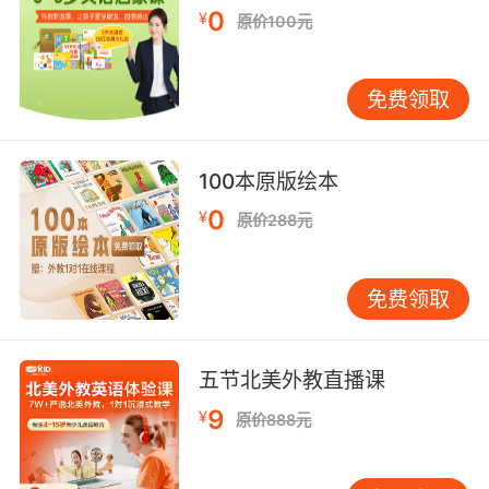
0
¥
原价100元
免费领取
100本原版绘本
0
¥
原价288元
免费领取
五节北美外教直播课
9
¥
原价888元