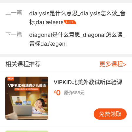
4. In the last two years, we're seeing people
上一篇
dialysis是什么意思_dialysis怎么读_音
say things in dialog that was intended for the
标ˌdaɪ'æləsɪs
HOT
show.
下一篇
diagonal是什么意思_diagonal怎么读_
在过去两年中 常见到人们在对话中 硬生生地给植
音标daɪˈægənl
入了广告
5. I shot roughly six lines of dialog a day from
相关课程推荐
更多课程>
hundreds of angles, and many, many takes.
VIPKID北美外教试听体验课
哥一天要从几百个角度拍摄六段对白 而且还会重
拍很多很多次
0
¥
原价688元
免费领取