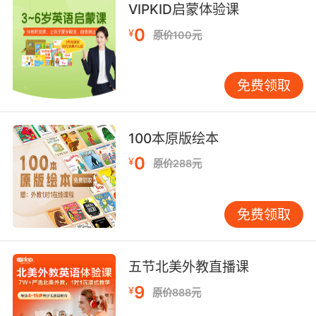
VIPKID启蒙体验课
0
¥
原价100元
免费领取
100本原版绘本
0
¥
原价288元
免费领取
五节北美外教直播课
9
¥
原价888元