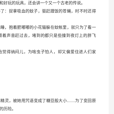
和好玩的玩具，还会讲一个又一个古老的传说。
得了：捉拿吸血的蚊子，驱赶蹭饭的苍蝇，时不时还得
嗑睡，抱着肥嘟嘟的小花猫躲在蚊帐里，就只为了看一
顺着声音赶过去，堵到的都只是些撞到夜灯上的胖飞
始觉得纳闷儿，为啥虫子怕人，却又偏爱住进人们家
蝶精灵，被她用咒语变成了糖豆般大小……为了变回原
的历险。