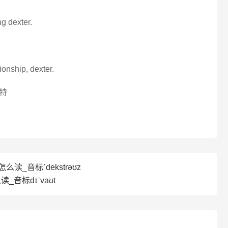
g dexter.
ionship, dexter.
特
e怎么读_音标ˈdekstrəʊz
读_音标dɪˈvaʊt