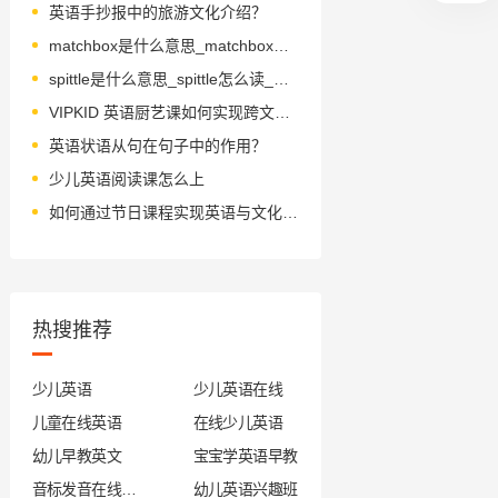
英语手抄报中的旅游文化介绍？
matchbox是什么意思_matchbox怎么读_音标ˈmætʃbɒks
spittle是什么意思_spittle怎么读_音标'spɪtl
VIPKID 英语厨艺课如何实现跨文化教学？
英语状语从句在句子中的作用？
少儿英语阅读课怎么上
如何通过节日课程实现英语与文化融合？
热搜推荐
少儿英语
少儿英语在线
儿童在线英语
在线少儿英语
幼儿早教英文
宝宝学英语早教
音标发音在线试听
幼儿英语兴趣班