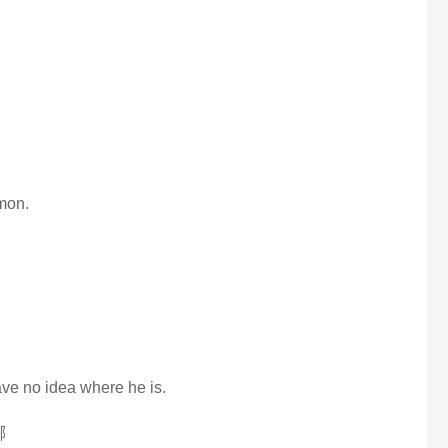
amon.
ave no idea where he is.
哪