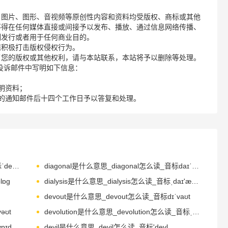
、图片、图形、音视频等原创性内容和资料均受版权、商标或其他
不得在任何媒体直接或间接予以发布、播放、通过信息网络传播、
制发行或者用于任何商业目的。
诺积极打击版权侵权行为。
了您的版权或其他权利，请与本站联系，本站将予以删除等处理。
请您在投诉邮件中写明如下信息：
明资料；
的通知邮件后十四个工作日予以答复和处理。
dextrose是什么意思_dextrose怎么读_音标ˈdekstrəʊz
diagonal是什么意思_diagonal怎么读_音标daɪˈægənl
lɒg
dialysis是什么意思_dialysis怎么读_音标ˌdaɪ'æləsɪs
devout是什么意思_devout怎么读_音标dɪˈvaʊt
əʊt
devolution是什么意思_devolution怎么读_音标ˌdi-vəˈlu-ʃn
ɒɪd
devil是什么意思_devil怎么读_音标'devl