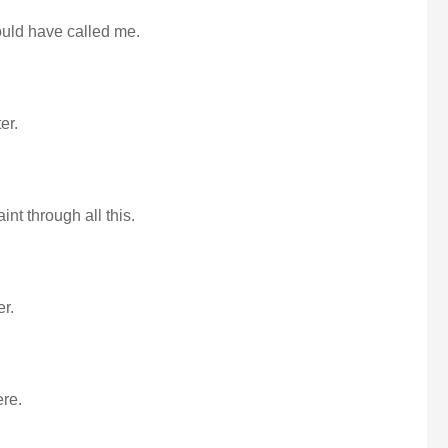
could have called me.
er.
nt through all this.
er.
ere.