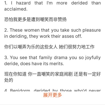
1. I hazard that I'm more derided than
acclaimed.
恐怕我更多是遭到嘲笑而非赞扬
2. These women that you take such pleasure
in deriding, they work their asses off.
你们以嘲弄为乐的这些女人 她们很努力地工作
3. You see that family drama you so joyfully
deride, does have its merits.
现在你知道 你一直嘲笑的家庭闹剧 还是有一定好
处的
4. Benidorm, derided by those who'd never
展开更多
touch a package holiday, is actually held up
by some experts as a pretty good example of