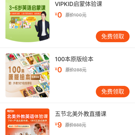
VIPKID启蒙体验课
0
¥
原价100元
免费领取
100本原版绘本
0
¥
原价288元
免费领取
五节北美外教直播课
9
¥
原价888元