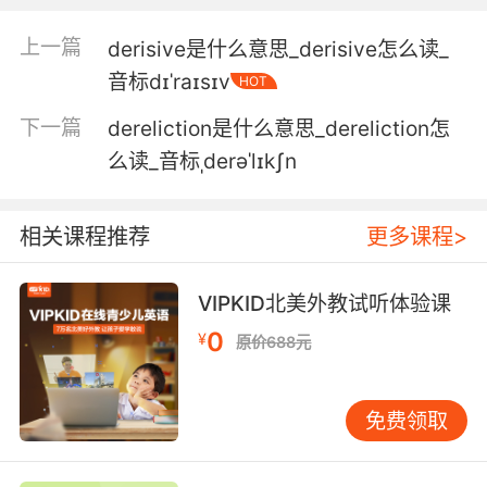
sustainable mass touri .
上一篇
derisive是什么意思_derisive怎么读_
从不参加旅游团的人 不屑于去贝尼多姆 但一些专
音标dɪˈraɪsɪv
HOT
家认为这是可持续 大众旅游区的典范
下一篇
dereliction是什么意思_dereliction怎
5. It's deeply gendered and rigidly
么读_音标ˌderəˈlɪkʃn
hierarchical, and it explicitly derides all those
who have faces or bodies or habits that
somehow don't fit from barbarous foreigners
相关课程推荐
更多课程>
to the old and ugly, the fat and the flabby.
VIPKID北美外教试听体验课
它严格区分了性别和阶级 它不讳地嘲笑那些 不符
合审美的脸庞 身体 习惯 从野蛮的外乡人到年老
0
¥
原价688元
貌丑 体态肥胖松弛的人
免费领取