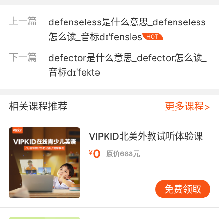
我不是维护他 我是在维 治
上一篇
defenseless是什么意思_defenseless
怎么读_音标dɪ'fensləs
HOT
5. A man's got a right to defend himself and
defend those who can't.
下一篇
defector是什么意思_defector怎么读_
音标dɪˈfektə
人有权利保护自己和无力保护自己的人
6. I don't have to defend myself to you.
相关课程推荐
更多课程>
我不需要在你面前辩解什么
VIPKID北美外教试听体验课
7. You did what you had to do to defend
0
yourself.
¥
原价688元
你只是为了保护自己 不得已而为之
免费领取
8. I've been there when we couldn't defend
ourselves.