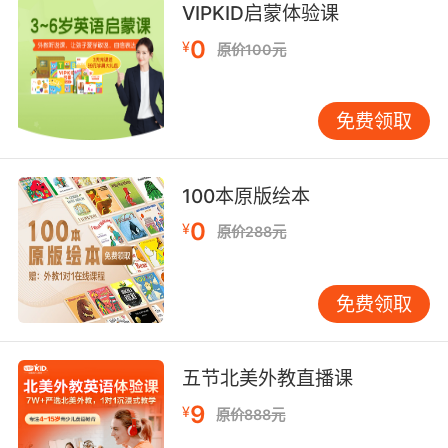
VIPKID启蒙体验课
我经历过无法抵抗是什么感觉
0
¥
原价100元
9. Then why are you defending it? I'm not.
那你为什么要维护这里 我没有
免费领取
10. Do what? I don't have to defend myself to
you.
100本原版绘本
0
¥
做什么 我不用在你面前辩白
原价288元
免费领取
五节北美外教直播课
9
¥
原价888元