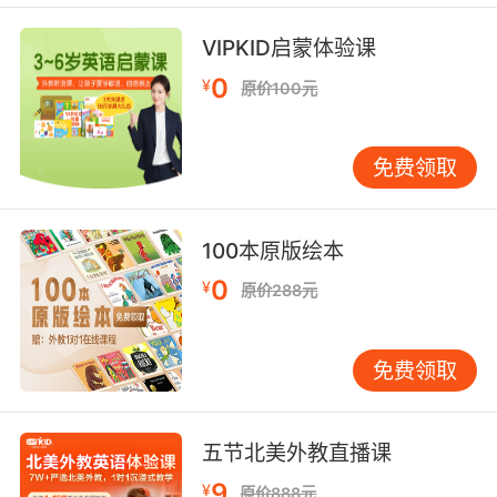
VIPKID启蒙体验课
0
¥
原价100元
免费领取
100本原版绘本
0
¥
原价288元
免费领取
五节北美外教直播课
9
¥
原价888元