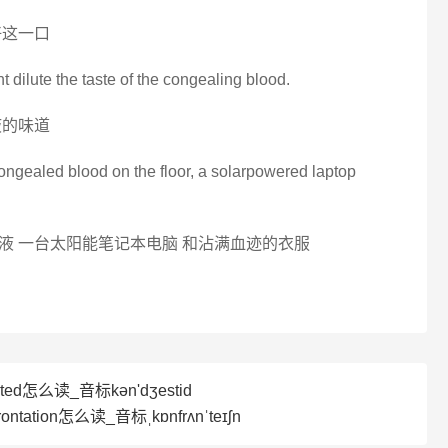
好这一口
 dilute the taste of the congealing blood.
液的味道
congealed blood on the floor, a solarpowered laptop
液 一台太阳能笔记本电脑 和沾满血迹的衣服
ted怎么读_音标kәn'dʒestid
ontation怎么读_音标ˌkɒnfrʌnˈteɪʃn