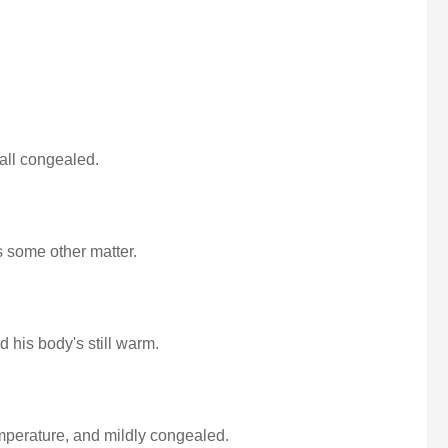
s all congealed.
s some other matter.
d his body's still warm.
mperature, and mildly congealed.