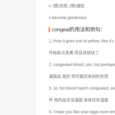
v. (使)冻结, (使)凝结
v become gelatinous
congeal的用法和例句：
1. How it goes sort of yellow, like it'
开始有点变黄 而且还结块了
2. congealed blood, yes, but perhap
凝固血 是的 但可能还有别的东西
3. Jo, his blood hasn't congealed, an
乔 他的血还没凝固 身体还有温度
4. I hope you like your eggs room te