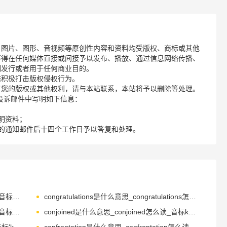
、图片、图形、音视频等原创性内容和资料均受版权、商标或其他
不得在任何媒体直接或间接予以发布、播放、通过信息网络传播、
制发行或者用于任何商业目的。
诺积极打击版权侵权行为。
了您的版权或其他权利，请与本站联系，本站将予以删除等处理。
请您在投诉邮件中写明如下信息：
明资料；
的通知邮件后十四个工作日予以答复和处理。
congested是什么意思_congested怎么读_音标kәn'dʒestid
congratulations是什么意思_congratulations怎么读_音标kənˌgrætjʊ'leɪʃənz
conjecture是什么意思_conjecture怎么读_音标kən'dʒektʃə(r)
conjoined是什么意思_conjoined怎么读_音标kən'dʒɒɪnd