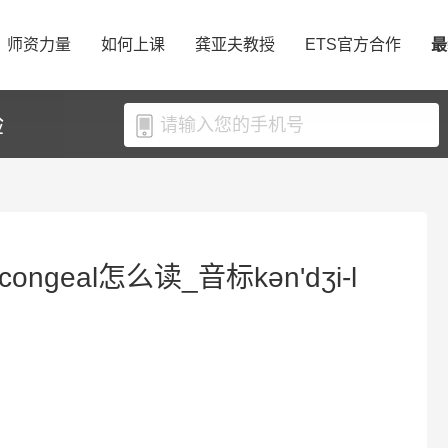
师资力量
如何上课
龚亚夫教授
ETS官方合作
最
验
ongeal怎么读_音标kən'dʒi-l