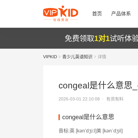
首页
产品体系
免费领取
1对1
试听体
VIPKID
青少儿英语知识
详情
congeal是什么意思_c
2026-03-01 22:10:08 ·
有资有料
congeal是什么意思
音标:英 [kən'dʒi:l]美 [kənˈdʒil]