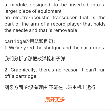
a module designed to be inserted into a
larger piece of equipment
an electro-acoustic transducer that is the
part of the arm of a record player that holds
the needle and that is removable
cartridge的用法和例句：
1. We've yzed the shotgun and the cartridges.
我们分析了那把散弹枪和子弹
2. Graphically, there's no reason it can't run
off a cartridge.
图像方面 它没有理由 不能在卡带主机上运行
3. Needed an ink cartridge and I know where
展开更多
they are.