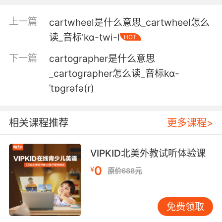
墨盒需要换了 我都知道在哪
上一篇
cartwheel是什么意思_cartwheel怎么
4. I'm the person that requisitions toner
读_音标'kɑ-twi-l
HOT
cartridges.
下一篇
cartographer是什么意思
我只是负责订购墨盒的后备人员
_cartographer怎么读_音标kɑ-
ˈtɒgrəfə(r)
5. Online gaming is different from arcade or
cartridge.
相关课程推荐
更多课程>
在线游戏与游戏厅或卡带游戏不同
6. Daddy's just reminding you that he sent
VIPKID北美外教试听体验课
the cartridges.
0
¥
原价688元
爸剛提醒說他已經把墨盒寄過去了
免费领取
7. That is a full metal jacket rifle cartridge.