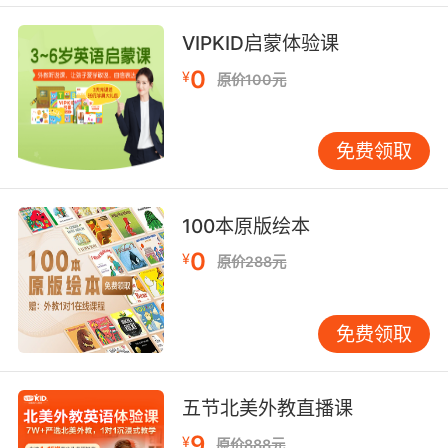
那是一个全金属外壳的来福枪子弹
VIPKID启蒙体验课
8. I need a full metal jacket cartridge.
0
¥
原价100元
我需要一个全金属外壳的子弹
9. I, uh, worked on the sealing cartridge and
免费领取
gasket.
我负责设计其中的密封圈和垫圈
100本原版绘本
0
¥
原价288元
10. But when I got there, I forgot what
cartridge we use, so then I called your father.
免费领取
但我到了后 忘了我们用的是什么墨盒 我就给 爸
打了电话
五节北美外教直播课
9
¥
原价888元