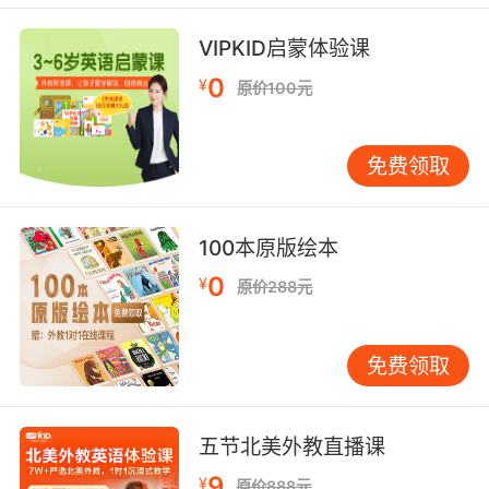
VIPKID启蒙体验课
0
¥
原价100元
免费领取
100本原版绘本
0
¥
原价288元
免费领取
五节北美外教直播课
9
¥
原价888元