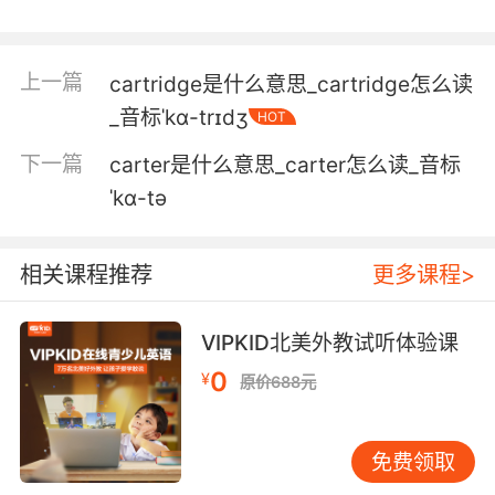
制图家汤姆森最初重视 准确度与精准度
5. Each discovery, every war, the rise and fall
上一篇
cartridge是什么意思_cartridge怎么读
of empires, all turned on cartographic
_音标ˈkɑ-trɪdʒ
HOT
espionage.
下一篇
carter是什么意思_carter怎么读_音标
每项发现 每场战争 各个帝国的起起落落 都跟地
ˈkɑ-tə
图间谍活动有关
相关课程推荐
更多课程>
VIPKID北美外教试听体验课
0
¥
原价688元
免费领取