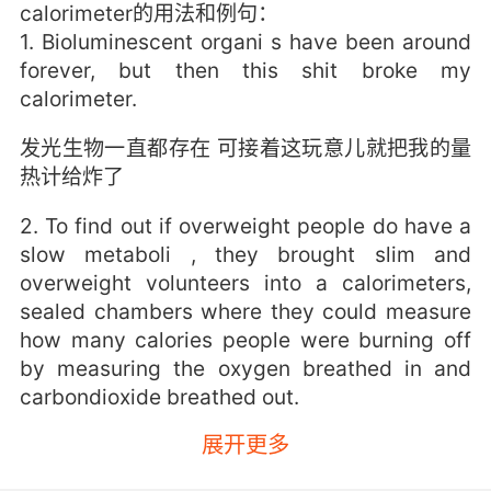
calorimeter的用法和例句：
1. Bioluminescent organi s have been around
forever, but then this shit broke my
calorimeter.
发光生物一直都存在 可接着这玩意儿就把我的量
热计给炸了
2. To find out if overweight people do have a
slow metaboli , they brought slim and
overweight volunteers into a calorimeters,
sealed chambers where they could measure
how many calories people were burning off
by measuring the oxygen breathed in and
carbondioxide breathed out.
展开更多
为了研究体重超标的人 是否新陈代谢速度缓慢 他
们找来了 一些瘦人和胖人志愿者 进入一个配有热