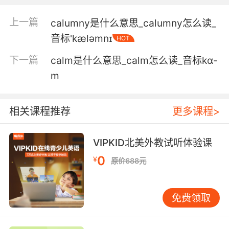
量计的密封室 在这里可以通过测试人们吸进的氧
气量 和呼出来的二氧化碳量 来测量他们消耗的卡
上一篇
calumny是什么意思_calumny怎么读_
路里
音标'kæləmnɪ
HOT
下一篇
calm是什么意思_calm怎么读_音标kɑ-
m
相关课程推荐
更多课程>
VIPKID北美外教试听体验课
0
¥
原价688元
免费领取