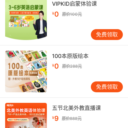
VIPKID启蒙体验课
0
¥
原价100元
免费领取
100本原版绘本
0
¥
原价288元
免费领取
五节北美外教直播课
9
¥
原价888元