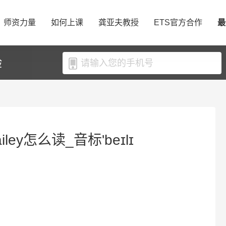
师资力量
如何上课
龚亚夫教授
ETS官方合作
最
验
iley怎么读_音标'beɪlɪ