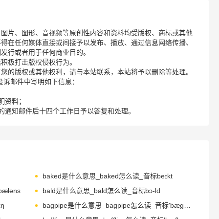
、图片、图形、音视频等原创性内容和资料均受版权、商标或其他
不得在任何媒体直接或间接予以发布、播放、通过信息网络传播、
制发行或者用于任何商业目的。
诺积极打击版权侵权行为。
了您的版权或其他权利，请与本站联系，本站将予以删除等处理。
请您在投诉邮件中写明如下信息：
明资料；
的通知邮件后十四个工作日予以答复和处理。
baked是什么意思_baked怎么读_音标beɪkt
æləns
bald是什么意思_bald怎么读_音标bɔ-ld
ŋ
bagpipe是什么意思_bagpipe怎么读_音标'bæɡpaɪp