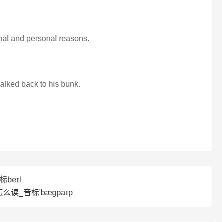
onal and personal reasons.
walked back to his bunk.
beɪl
怎么读_音标'bæɡpaɪp