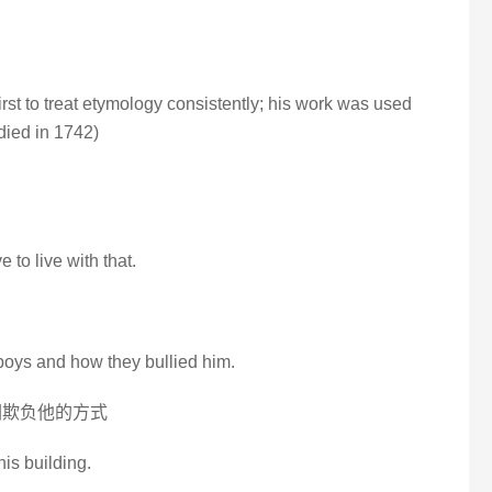
rst to treat etymology consistently; his work was used
died in 1742)
 to live with that.
 boys and how they bullied him.
们欺负他的方式
his building.