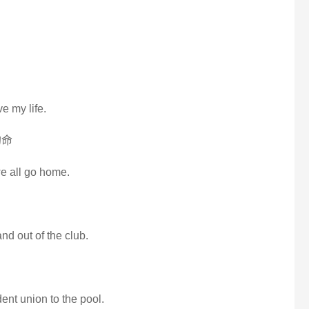
e my life.
的命
e all go home.
and out of the club.
dent union to the pool.