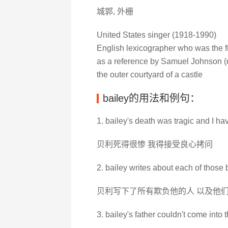
城郭, 外栅
United States singer (1918-1990)
English lexicographer who was the fi
as a reference by Samuel Johnson (
the outer courtyard of a castle
bailey的用法和例句：
1. bailey's death was tragic and I have
贝利死得很惨 我得接受良心拷问
2. bailey writes about each of those
贝利写下了所有欺负他的人 以及他
3. bailey's father couldn't come into t