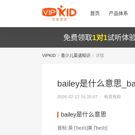
首页
产品体系
免费领取
1对1
试听体
VIPKID
青少儿英语知识
详情
bailey是什么意思_ba
2026-02-12 16:25:07 ·
有资有料
bailey是什么意思
音标:英 ['beɪlɪ]美 ['beɪlɪ]