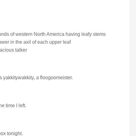
onds of western North America having leafy stems
wer in the axil of each upper leaf
acious talker
a yakkitywakkity, a floogoomeister.
 time I left.
ox tonight.