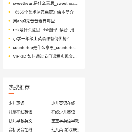
sweetheart是什么意思_sweetheart怎么读_音标'swi-thɑ-t
《365个艺术创意启蒙》绘本简介
用an的元音音素有哪些
risk是什么意思_risk翻译_读音_用法_翻译
小学一年级上英语课有何优势？
countertop是什么意思_countertop怎么读_音标ˈkaʊntətɒp
VIPKID 如何通过节日课程实现文化浸润？
热搜推荐
少儿英语
少儿英语在线
儿童在线英语
在线少儿英语
幼儿早教英文
宝宝学英语早教
音标发音在线试听
幼儿英语兴趣班