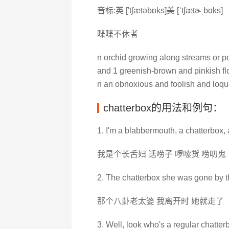
音标:英 ['tʃætəbɒks]美 [ˈtʃætɚˌbɑks]
喋喋不休者
n orchid growing along streams or p
and 1 greenish-brown and pinkish flo
n an obnoxious and foolish and loqu
chatterbox的用法和例句：
1. I'm a blabbermouth, a chatterbox, 
我是个长舌妇 话唠子 啰嗦货 唠叨鬼
2. The chatterbox she was gone by the
那个八卦老太婆 我离开时 她就走了
3. Well, look who's a regular chatterb