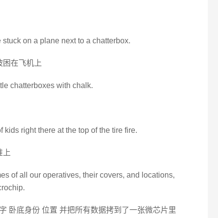
e stuck on a plane next to a chatterbox.
被困在飞机上
tle chatterboxes with chalk.
kids right there at the top of the tire fire.
堆上
 of all our operatives, their covers, and locations,
rochip.
 卧底身份 位置 并把所有数据拷到了一张微芯片里