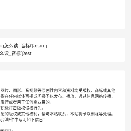
ing怎么读_音标t'ʃætərɪŋ
怎么读_音标ˈʃæsɪ
、图片、图形、音视频等原创性内容和资料均受版权、商标或其他
不得在任何媒体直接或间接予以发布、播放、通过信息网络传播、
制发行或者用于任何商业目的。
诺积极打击版权侵权行为。
了您的版权或其他权利，请与本站联系，本站将予以删除等处理。
请您在投诉邮件中写明如下信息：