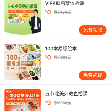
有的时候这也不能帮我们解决问题
VIPKID启蒙体验课
9. If we don't absolve him, we'll become what
0
¥
原价100元
he was, full of hate.
如果我们不原谅他 我们就会变得和他一样 充满仇
免费领取
恨
10. That's what confession was made for, so
100本原版绘本
we could be absolved of our sins.
0
¥
原价288元
那就是忏悔的意义 让我们的罪过能被赦免
免费领取
五节北美外教直播课
9
¥
原价888元