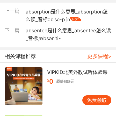
5. A stepson absolves you of any biological
上一篇
absorption是什么意思_absorption怎
blame.
么读_音标əbˈsɔ-pʃn
HOT
由于是继子 所以遗传问题不能怪你
下一篇
absentee是什么意思_absentee怎么读
6. And how convenient that such an attitude
_音标ˌæbsənˈti-
absolves you of any responsibility.
这种想法能让你免于承担任何责任 可真是方便啊
相关课程推荐
更多课程>
7. Your coworkers, they absolved you, and
VIPKID北美外教试听体验课
they continue to follow you.
0
¥
原价688元
你的同事 他们原谅你 还会继续跟着你
8. Sometimes, that doesn't absolve us of the
免费领取
consequences.