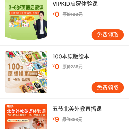
VIPKID启蒙体验课
10. Not unnecessary if they keep me out of
0
¥
原价100元
jail.
要能让我免受牢狱之灾就不是不必要的
免费领取
100本原版绘本
0
¥
原价288元
免费领取
五节北美外教直播课
9
¥
原价888元