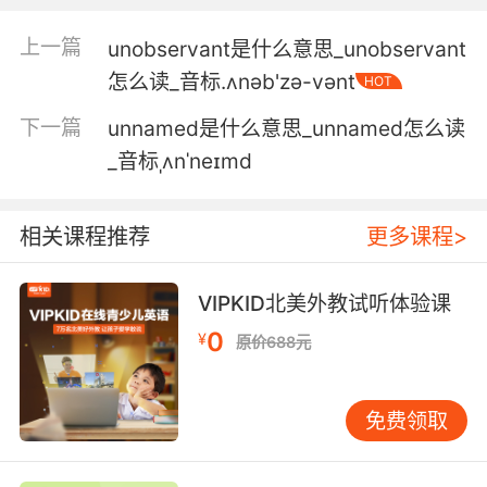
父亲 这完全没必要 也很讨厌
上一篇
unobservant是什么意思_unobservant
6. The truth would be unnecessary and
怎么读_音标.ʌnәb'zә-vәnt
HOT
hurtful.
下一篇
unnamed是什么意思_unnamed怎么读
说实话根本没有必要 也很伤人
_音标ˌʌnˈneɪmd
7. Well, that was unnecessary, but very nice
of you all the same.
相关课程推荐
更多课程>
根本没这必要 不过还是感谢你们了
VIPKID北美外教试听体验课
8. But in some unnecessary and fun way.
0
¥
原价688元
但是要用不必要的有趣的方法
免费领取
9. nor did I apply any unnecessary force.
也没有采取任何不必要的措施