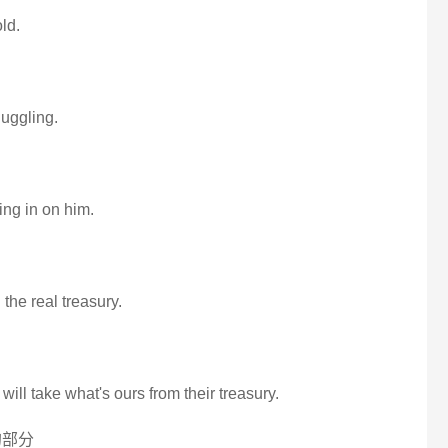
ld.
 uggling.
ing in on him.
the real treasury.
 will take what's ours from their treasury.
的部分