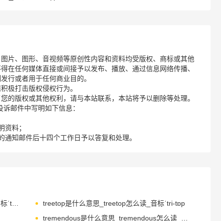
、图片、图形、音视频等原创性内容和资料均受版权、商标或其他
不得在任何媒体直接或间接予以发布、播放、通过信息网络传播、
制发行或者用于任何商业目的。
诺积极打击版权侵权行为。
了您的版权或其他权利，请与本站联系，本站将予以删除等处理。
请您在投诉邮件中写明如下信息：
明资料；
的通知邮件后十四个工作日予以答复和处理。
treatment是什么意思_treatment怎么读_音标ˈtri-tmənt
treetop是什么意思_treetop怎么读_音标ˈtri-tɒp
tremendous是什么意思_tremendous怎么读_音标trəˈmendəs