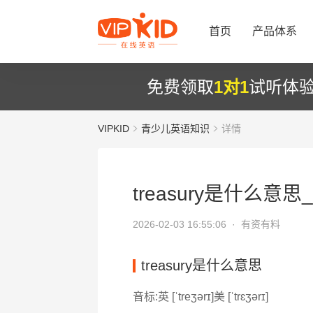
首页
产品体系
免费领取
1对1
试听体
VIPKID
青少儿英语知识
详情
treasury是什么意思_t
2026-02-03 16:55:06 ·
有资有料
treasury是什么意思
音标:英 [ˈtreʒərɪ]美 [ˈtrɛʒərɪ]