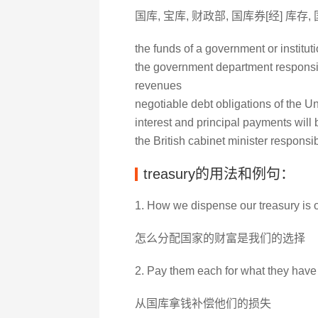
国库, 宝库, 财政部, 国库券[经] 库存,
the funds of a government or instituti
the government department responsi
revenues
negotiable debt obligations of the 
interest and principal payments will 
the British cabinet minister responsi
treasury的用法和例句：
1. How we dispense our treasury is o
怎么分配国家的财富是我们的选择
2. Pay them each for what they have l
从国库拿钱补偿他们的损失