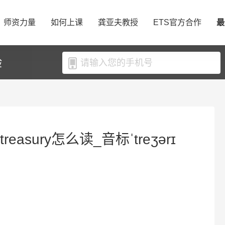
师资力量
如何上课
龚亚夫教授
ETS官方合作
最
验
reasury怎么读_音标ˈtreʒərɪ