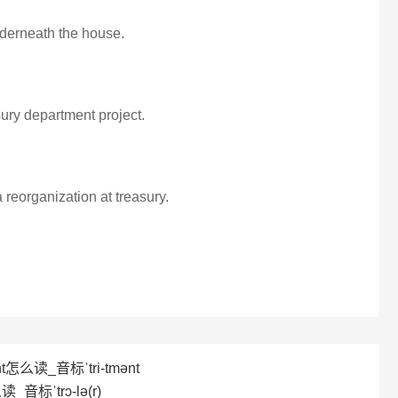
underneath the house.
ury department project.
 reorganization at treasury.
t怎么读_音标ˈtri-tmənt
_音标ˈtrɔ-lə(r)