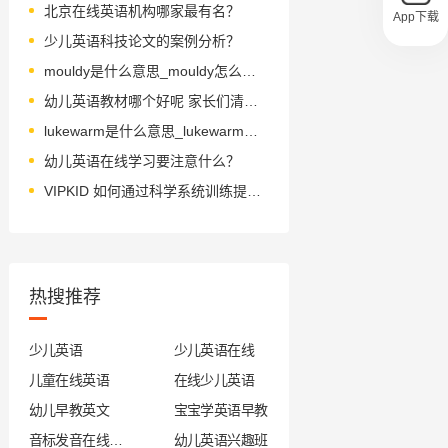
北京在线英语机构哪家最有名？
App下载
少儿英语科技论文的案例分析？
mouldy是什么意思_mouldy怎么读_音标ˈməʊldɪ
幼儿英语教材哪个好呢 家长们清楚吗
lukewarm是什么意思_lukewarm怎么读_音标ˌlu-kˈwɔ-m
幼儿英语在线学习要注意什么？
VIPKID 如何通过科学系统训练提升英语新闻听力能力？
热搜推荐
少儿英语
少儿英语在线
儿童在线英语
在线少儿英语
幼儿早教英文
宝宝学英语早教
音标发音在线试听
幼儿英语兴趣班