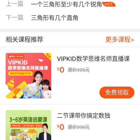
上一篇
一个三角形至少有几个锐角
HOT
下一篇
三角形有几个直角
相关课程推荐
更多课程>
VIPKID数学思维名师直播课
0
¥
原价398元
免费领取
内容简介
二节课带你搞定数独
0
¥
原价398元
一套为3~6岁孩子打造的人物形象鲜明、内容生
动丰富的机械科普绘本，全套20册，涉及汽车、