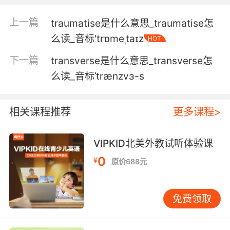
来接住他 保护他
上一篇
traumatise是什么意思_traumatise怎
5. A trapeze artist got evicted last week for
么读_音标'trɒmeˌtaɪz
HOT
shitting out the window.
下一篇
transverse是什么意思_transverse怎
上周一个高空秋千演员朝窗外拉屎 被赶出去了
么读_音标ˈtrænzvɜ-s
6. If an animal got loose or... a trapeze artist
took a tumble, the ringmaster would keep
相关课程推荐
更多课程>
things going so the crowd wouldn't panic.
如果有动物逃脱 或者空中飞人失手 指挥会让一切
VIPKID北美外教试听体验课
照常进行 这样观众才不会紧张
0
¥
原价688元
免费领取