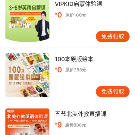
VIPKID启蒙体验课
0
¥
原价100元
免费领取
100本原版绘本
0
¥
原价288元
免费领取
五节北美外教直播课
9
¥
原价888元