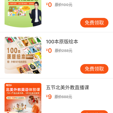
10. Don't just stand there looking pretty,
0
¥
原价100元
toots.
别光站着像个花瓶啊 小美人
免费领取
100本原版绘本
0
¥
原价288元
免费领取
五节北美外教直播课
9
¥
原价888元