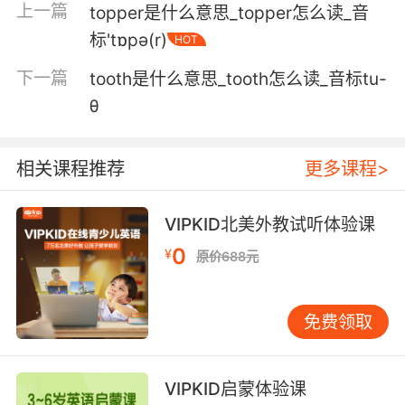
上一篇
topper是什么意思_topper怎么读_音
我不想吹嘘自己 但如果你需要的话 我可以吹嘘
标'tɒpə(r)
HOT
6. I know you don't toot your own horn, so I'll
下一篇
tooth是什么意思_tooth怎么读_音标tu-
do it for you.
θ
我知道你不能自吹自擂 所以我就帮你代劳了
7. Not to toot my own horn, as you would say.
相关课程推荐
更多课程>
我倒不是在 照你们的说法 "自吹自擂"
VIPKID北美外教试听体验课
8. Just then, there's a little toot on the horn.
0
¥
原价688元
这时 响起了喇叭的嘟嘟声
免费领取
9. Sorry, toots. I checked out years ago.
抱歉 兄弟 小女子多年前已去世[退房]
VIPKID启蒙体验课