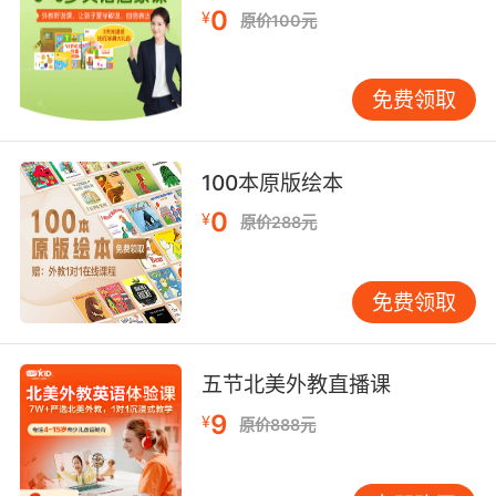
10. Just a SEC. I'll see if she's available.
0
¥
原价100元
等一会儿 我看看她有没有空
免费领取
100本原版绘本
0
¥
原价288元
免费领取
五节北美外教直播课
9
¥
原价888元