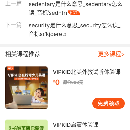
上一篇
sedentary是什么意思_sedentary怎么
6. Stop your work, both of you, for a SEC.
读_音标ˈsedntrɪ
HOT
先别忙工作了 你们俩 就一下
下一篇
security是什么意思_security怎么读_
音标sɪ'kjʊərətɪ
7. Are you waving or what? It should come on
in a SEC.
相关课程推荐
更多课程>
你在挥手吗 应该马上就亮了
8. Madeleines. I'll open it in a SEC.
VIPKID北美外教试听体验课
0
¥
原价688元
玛德琳蛋糕 我一会儿就打开
9. Hey, can you get that for me? I'll be out in a
免费领取
SEC.
你能帮我接一下吗 我马上出来
VIPKID启蒙体验课