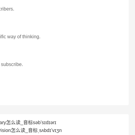
cribers.
ific way of thinking.
 subscribe.
ary怎么读_音标səb'sɪdɪərɪ
ision怎么读_音标ˌsʌbdɪ'vɪʒn