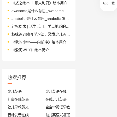
《旅之绘本Ⅱ 意大利篇》绘本简介
App下载
awesome是什么意思_awesome怎么读_音标'ɔ-səm
anabolic 是什么意思_anabolic 怎么读_音标ə'næbəlɪk
轻松周末 | 活学活用，学点地道的英语表达（第四期）
趣味连词缩写学习法，激发少儿英语兴趣
《我的小学——向前冲》绘本简介
《爱问WHY》绘本简介
热搜推荐
少儿英语
少儿英语在线
儿童在线英语
在线少儿英语
幼儿早教英文
宝宝学英语早教
音标发音在线试听
幼儿英语兴趣班