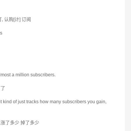
预订, 认购[计] 订阅
es
lmost a million subscribers.
万了
 it kind of just tracks how many subscribers you gain,
涨了多少 掉了多少