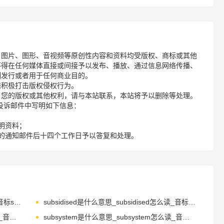
、图片、图形、音视频等原创性内容和资料均受版权、商标或其他
不得在任何媒体直接或间接予以发布、播放、通过信息网络传播、
制发行或者用于任何商业目的。
诺积极打击版权侵权行为。
了您的版权或其他权利，请与本站联系，本站将予以删除等处理。
请您在投诉邮件中写明如下信息：
明资料；
的通知邮件后十四个工作日予以答复和处理。
subsidiary是什么意思_subsidiary怎么读_音标səb'sɪdɪərɪ
subsidised是什么意思_subsidised怎么读_音标'sʌbsɪdaɪz
subsurface是什么意思_subsurface怎么读_音标'sʌb'sɜ-fɪs
subsystem是什么意思_subsystem怎么读_音标'sʌb'sɪstəm