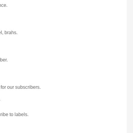
nce.
l, brahs.
ber.
for our subscribers.
者
ibe to labels.