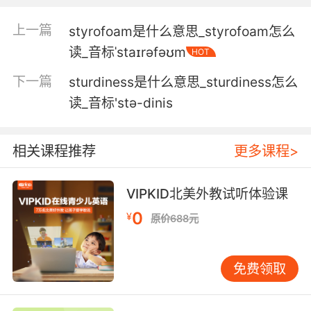
5. It already has a style. It's... It's you.
上一篇
styrofoam是什么意思_styrofoam怎么
它已经有自己的风格了 属于你的风格
读_音标ˈstaɪrəfəʊm
HOT
下一篇
sturdiness是什么意思_sturdiness怎么
6. you see they all have their own style.
读_音标'stә-dinis
你会发现他们都有自己的风格
7. There's no style in the jacket at all.
相关课程推荐
更多课程>
你的外套没有任何风格可言
VIPKID北美外教试听体验课
8. You're both the same size, and he has
0
¥
原价688元
style.
你们两个尺码一样 而他 很有格调
免费领取
9. In this one, I'm the mother of style.