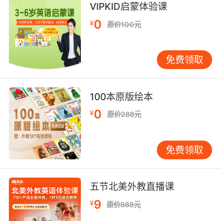
在這里 我就是時尚之母
VIPKID启蒙体验课
0
¥
原价100元
10. No, I don't think so. It's not really my style.
应该没有 完全不是我的风格
免费领取
100本原版绘本
0
¥
原价288元
免费领取
五节北美外教直播课
9
¥
原价888元