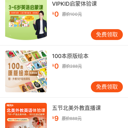
VIPKID启蒙体验课
subdivision.
0
¥
原价100元
在河的这个地方筑坝 所生的电 足以给该区域所有
家庭提供照明用电
免费领取
8. He never remarried, and despite the newer
subdivisions he built, he stayed in the house
he shared with his wife.
100本原版绘本
0
¥
他再未结婚 而且即使他建了新房 也从未搬出和前
原价288元
妻一起住的地方
免费领取
五节北美外教直播课
9
¥
原价888元