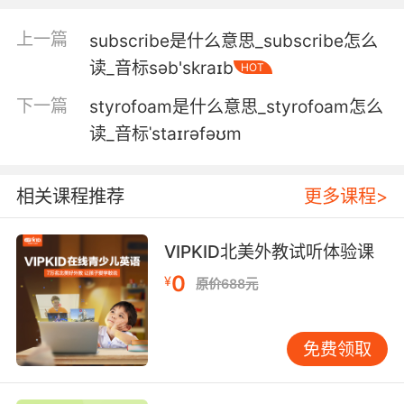
我还在另一处待售地产那里卖给他几套
上一篇
subscribe是什么意思_subscribe怎么
读_音标səb'skraɪb
HOT
5. The board of trade believed that the more
watertight subdivisions a ship has the fewer
下一篇
styrofoam是什么意思_styrofoam怎么
lifeboats it needs.
读_音标ˈstaɪrəfəʊm
贸易委员会认为 船的防水密封分舱越多 其所需救
生艇就越少
相关课程推荐
更多课程>
6. I finance all infrastructure and then lease
your subdivision access to the infrastructure
VIPKID北美外教试听体验课
for 1% of the casino revenue.
0
¥
原价688元
我出资建所有基础设施 然后以赌场收入的1% 来
租你的基础设施使用权
免费领取
7. Damming the river here will generate
enough power to light every home in the