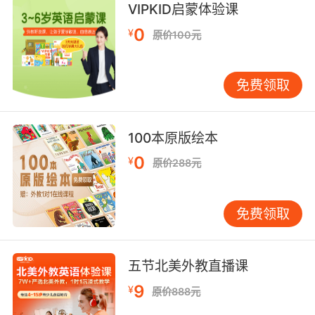
VIPKID启蒙体验课
她慢慢把小木塞推到刚好掉下来
0
¥
原价100元
8. He'll be using more tempering tricks later
to turn my chocolate and prune tart into a
show stopper.
免费领取
他稍后会使用更多调温技巧 让我的巧克力西梅挞
变得妙不可言
100本原版绘本
0
¥
原价288元
免费领取
五节北美外教直播课
9
¥
原价888元