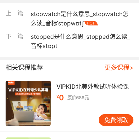
which I lifted and voilà.
上一篇
stopwatch是什么意思_stopwatch怎
我发现它被一个陶瓷的塞子塞住了 我把塞子拔出
么读_音标ˈstɒpwɒtʃ
HOT
然后你看看
下一篇
stopped是什么意思_stopped怎么读_
5. Hodgins just found it wedged under the
音标stɒpt
tub's drain stopper.
Hodgins刚刚在浴缸的排水塞下面嵌着
相关课程推荐
更多课程>
6. It's like if you worked at a slaughterhouse
with livestock, real conversation stopper.
VIPKID北美外教试听体验课
0
¥
原价688元
就像你以前在屠宰场当过屠夫一样 这是对话终结
者
免费领取
7. She pushes the little wood stopper till it
just drops out.