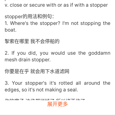
v. close or secure with or as if with a stopper
stopper的用法和例句：
1. Where's the stopper? I'm not stopping the
boat.
掣索在哪里 我不会停船的
2. If you did, you would use the goddamn
mesh drain stopper.
你要是在乎 就会用下水道滤网
3. Your stopper's it's rotted all around the
edges, so it's not making a seal.
你的塞子 边缘都烂掉了 所以堵不住了
展开更多
4. I found it plugged with a ceramic stopper,