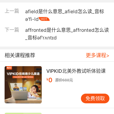
我一直对真实的案件很着迷
上一篇
afield是什么意思_afield怎么读_音标
ə'fi-ld
HOT
5. A wonderful addition to any serious
aficionado's collection.
下一篇
affronted是什么意思_affronted怎么读
_音标əf'rʌntɪd
对狂热的收藏家来说这是一件绝佳的藏品
6. You know, I consider myself a bit of an art
相关课程推荐
更多课程>
aficionado.
你知不知道 我是一个艺术狂
VIPKID北美外教试听体验课
0
7. He's a real sailing aficionado, does all sorts
¥
原价688元
of races.
他是一个真的帆船运动迷 参加各种比赛
免费领取
8. I don't think this thing blows tonight, but