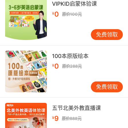
soon, aficionados, soon.
VIPKID启蒙体验课
0
¥
原价100元
今晚不会爆发 很快了 听众们
9. I hear locomotive oke is the second leading
免费领取
cause of death among train aficionados.
我听说火车头的烟 是火车宅们第二大死因
100本原版绘本
10. 'cause an aficionado, to me, refers to, like,
0
¥
原价288元
people who collect cars, and cigars and fine
wine.
免费领取
因为爱好者对我来说 应该是 那些喜欢收集车子
好烟和好酒的
五节北美外教直播课
9
¥
原价888元