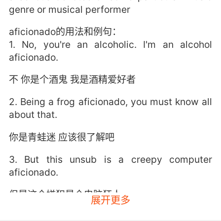
genre or musical performer
aficionado的用法和例句：
1. No, you're an alcoholic. I'm an alcohol
aficionado.
不 你是个酒鬼 我是酒精爱好者
2. Being a frog aficionado, you must know all
about that.
你是青蛙迷 应该很了解吧
3. But this unsub is a creepy computer
aficionado.
但是这个嫌犯是个电脑狂人
展开更多
4. Well, I'm kind of a true crime aficionado.