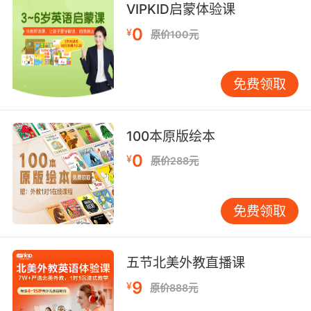
VIPKID启蒙体验课
0
¥
原价100元
免费领取
100本原版绘本
0
¥
原价288元
免费领取
五节北美外教直播课
9
¥
原价888元