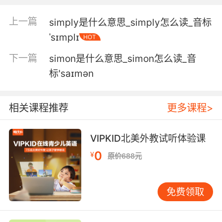
simplex, but there's nothing simple about it.
上一篇
simply是什么意思_simply怎么读_音标
会长在口腔 生殖器 甚至 上 他们称之为单纯疱疹
ˈsɪmplɪ
HOT
病毒 但它一点不单纯
下一篇
simon是什么意思_simon怎么读_音
标'saɪmən
相关课程推荐
更多课程>
VIPKID北美外教试听体验课
0
¥
原价688元
免费领取