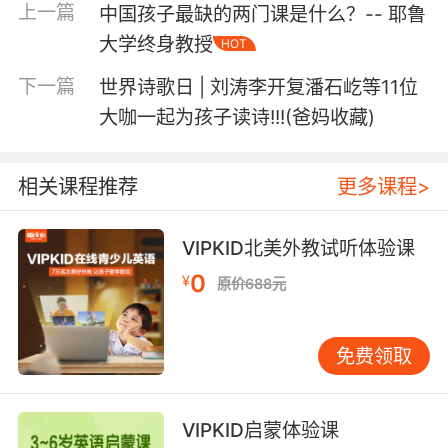
上一篇
中国孩子最缺的两门课是什么？-- 耶鲁
大学终身教授
HOT
下一篇
世界诗歌日 | 刘涛李开复潘石屹等11位
先看看他们的储蓄罐，美国孩子连储蓄罐都与众不同。在美国
大咖一起为孩子读诗!!!(爸妈收藏)
家庭，每个孩子会有自己的储蓄罐，分别挂着不同的标签：
SAVE储蓄、SPEND开销、GIVE/DONATE捐赠、
相关课程推荐
更多课程>
INVEST投资
。
VIPKID北美外教试听体验课
0
¥
原价688元
免费领取
VIPKID启蒙体验课