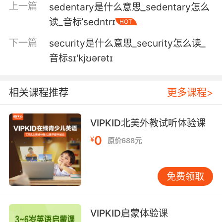
上一篇
sedentary是什么意思_sedentary怎么
6. Stop your work, both of you, for a SEC.
读_音标ˈsedntrɪ
HOT
先别忙工作了 你们俩 就一下
下一篇
security是什么意思_security怎么读_
音标sɪ'kjʊərətɪ
7. Are you waving or what? It should come on
in a SEC.
相关课程推荐
更多课程>
你在挥手吗 应该马上就亮了
8. Madeleines. I'll open it in a SEC.
VIPKID北美外教试听体验课
0
¥
原价688元
玛德琳蛋糕 我一会儿就打开
9. Hey, can you get that for me? I'll be out in a
免费领取
SEC.
你能帮我接一下吗 我马上出来
VIPKID启蒙体验课