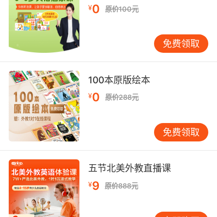
10. Just a SEC. I'll see if she's available.
0
¥
原价100元
等一会儿 我看看她有没有空
免费领取
100本原版绘本
0
¥
原价288元
免费领取
五节北美外教直播课
9
¥
原价888元