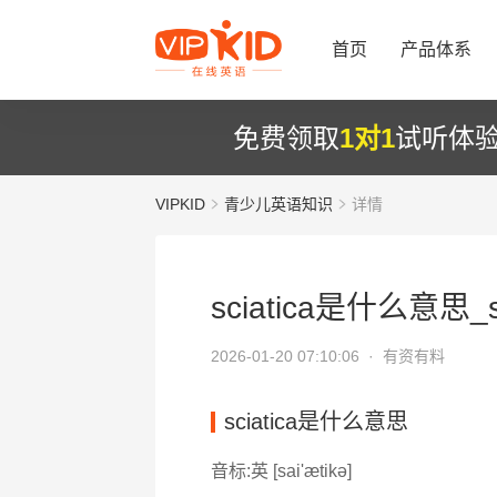
首页
产品体系
免费领取
1对1
试听体
VIPKID
青少儿英语知识
详情
sciatica是什么意思_s
2026-01-20 07:10:06 ·
有资有料
sciatica是什么意思
音标:英 [sai'ætikә]