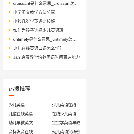
croissant是什么意思_croissant怎么读_音标'krwæsɒ̃
小学英文教学方法分享
小孩几岁学英语比较好
如何为孩子选择少儿英语班
untimely是什么意思_untimely怎么读_音标ʌnˈtaɪmlɪ
少儿在线英语口语怎么学？
Jan 启蒙教学培养英语时间表达能力
热搜推荐
少儿英语
少儿英语在线
儿童在线英语
在线少儿英语
幼儿早教英文
宝宝学英语早教
音标发音在线试听
幼儿英语兴趣班