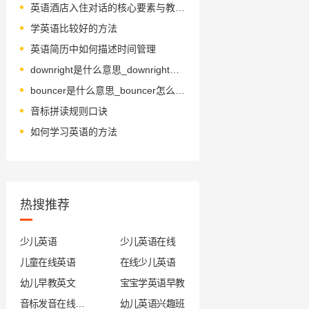
英语酒店入住对话的核心要素与教学策略
学英语比较好的方法
英语简历中如何描述时间管理
downright是什么意思_downright怎么读_音标ˈdaʊnraɪt
bouncer是什么意思_bouncer怎么读_音标ˈbaʊnsə(r)
音标拼读规则口诀
如何学习英语的方法
热搜推荐
少儿英语
少儿英语在线
儿童在线英语
在线少儿英语
幼儿早教英文
宝宝学英语早教
音标发音在线试听
幼儿英语兴趣班