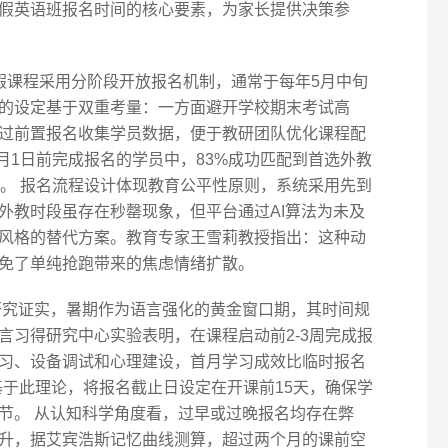
假英语班报名时间的核心要素，为家长提供决策参
D暑假课程采用分阶段开放报名机制，通常于每年5月中旬
的设定基于双重考量：一方面避开学校期末考试高
过前置报名收集学员数据，便于教研团队优化课程配
6月1日前完成报名的学员中，83%成功匹配到首选外教
点。 报名流程设计体现教育公平性原则，系统采用先到
外教时段虽存在秒罄现象，但平台通过AI算法为未及
风格的替代方案。教育专家王雪莉教授指出：这种动
免了单纯抢跑带来的焦虑情绪扩散。
研究证实，暑期作为语言强化的黄金窗口期，其时间规
言习得研究中心实验表明，在课程启动前2-3周完成报
习、设备调试和心理建设，首月学习成效比临时报名
是基于此理论，将报名截止日设定在开课前15天，确保学
节。 从认知科学角度看，过早或过晚报名均存在弊
升，据艾宾浩斯记忆曲线测算，超过两个月的课前空