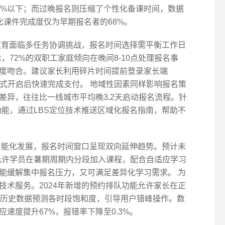
5%以下；而过晚报名则压缩了个性化备课时间，数据
化课件完成度仅为早期报名者的68%。
教育面临多任务协调挑战，报名时间选择需平衡工作日
示，72%的双职工家庭倾向在晚间8-10点处理报名事
度吻合。建议家长利用碎片时间提前登录家长端
正式开启后快速完成支付。 地域性因素同样影响报名策
差异，往往比一线城市平均晚3.2天启动报名流程。针
醒功能，通过LBS定位技术推送区域化报名指南，帮助不
智能化发展，报名时间窗口呈现双向延伸趋势。预计未
，允许学员在暑期周期内分段加入课程，配合自适应学习
能缓解集中报名压力，又可满足差异化学习需求。 为
技术服务。2024年新增的预约排队功能允许家长在正
据历史数据预测各时段饱和度，引导用户错峰操作。数
速度提升67%，报错率下降至0.3%。