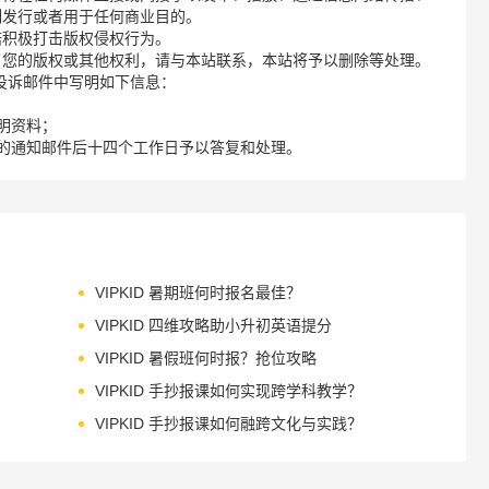
制发行或者用于任何商业目的。
诺积极打击版权侵权行为。
了您的版权或其他权利，请与本站联系，本站将予以删除等处理。
请您在投诉邮件中写明如下信息：
明资料；
的通知邮件后十四个工作日予以答复和处理。
VIPKID 暑期班何时报名最佳？
VIPKID 四维攻略助小升初英语提分
VIPKID 暑假班何时报？抢位攻略
VIPKID 手抄报课如何实现跨学科教学？
VIPKID 手抄报课如何融跨文化与实践？