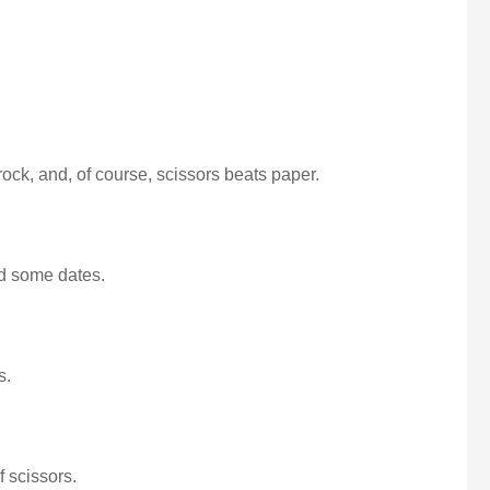
ock, and, of course, scissors beats paper.
nd some dates.
s.
f scissors.