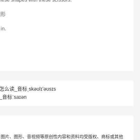
图形
in.
s怎么读_音标ˌskəʊlɪ'əʊsɪs
音标ˈsaɪən
、图片、图形、音视频等原创性内容和资料均受版权、商标或其他