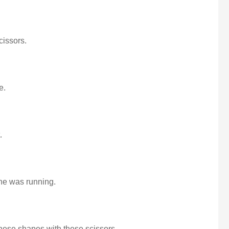
scissors.
e.
.
 he was running.
these shapes with these scissors.