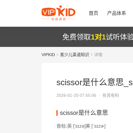
首页
产品体系
免费领取
1对1
试听体
VIPKID
青少儿英语知识
详情
scissor是什么意思_s
2026-01-20 07:55:06 ·
有资有料
scissor是什么意思
音标:英 ['sɪzə]美 [ˈsɪzɚ]