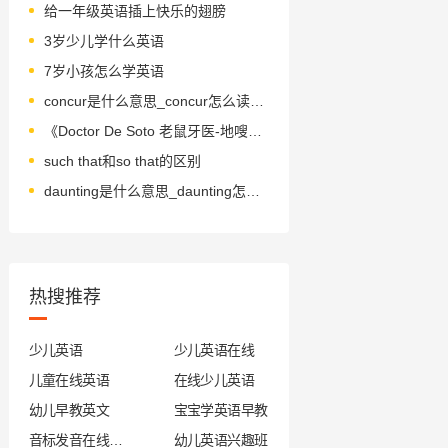
给一年级英语插上快乐的翅膀
3岁少儿学什么英语
7岁小孩怎么学英语
concur是什么意思_concur怎么读_音标kən'kɜ-(r)
《Doctor De Soto 老鼠牙医-地嗖头》绘本简介
such that和so that的区别
daunting是什么意思_daunting怎么读_音标dɔ-ntɪŋ
热搜推荐
少儿英语
少儿英语在线
儿童在线英语
在线少儿英语
幼儿早教英文
宝宝学英语早教
音标发音在线试听
幼儿英语兴趣班