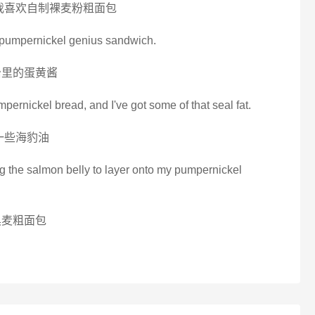
我喜欢自制裸麦粉粗面包
a pumpernickel genius sandwich.
治里的蛋黄酱
umpernickel bread, and I've got some of that seal fat.
一些海豹油
ing the salmon belly to layer onto my pumpernickel
黑麦粗面包