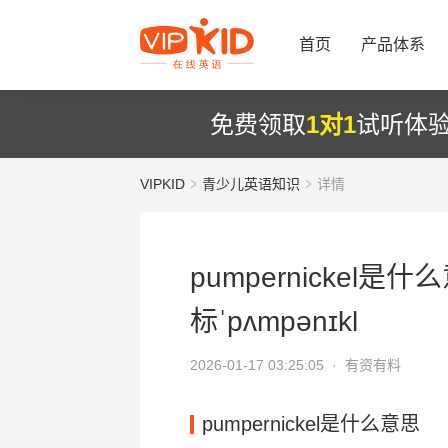
首页
产品体系
免费领取
1对1
试听体
VIPKID
青少儿英语知识
详情
pumpernickel是什
标ˈpʌmpənɪkl
2026-01-17 03:25:05 ·
有资有料
pumpernickel是什么意思