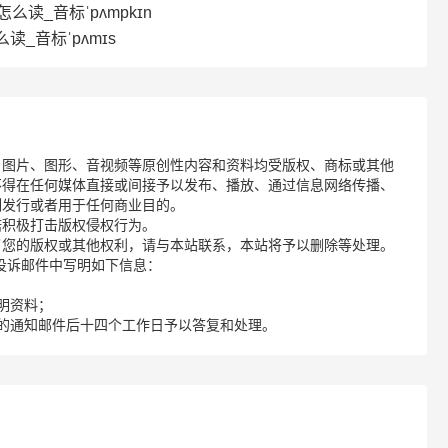
n怎么读_音标ˈpʌmpkɪn
么读_音标ˈpʌmɪs
、图片、图形、音视频等原创性内容和资料均受版权、商标或其他
不得在任何媒体直接或间接予以发布、播放、通过信息网络传播、
制发行或者用于任何商业目的。
诺积极打击版权侵权行为。
了您的版权或其他权利，请与本站联系，本站将予以删除等处理。
请您在投诉邮件中写明如下信息：
明资料；
的通知邮件后十四个工作日予以答复和处理。