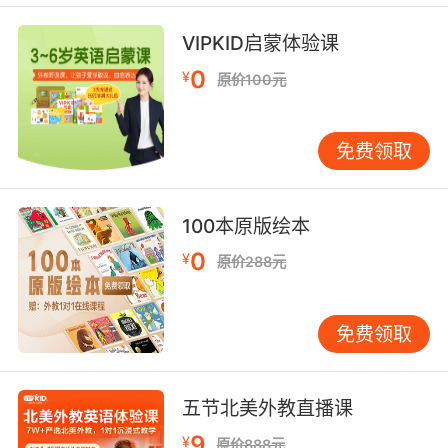
VIPKID启蒙体验课
0
¥
原价100元
免费领取
100本原版绘本
0
¥
原价288元
免费领取
五节北美外教直播课
9
¥
原价888元