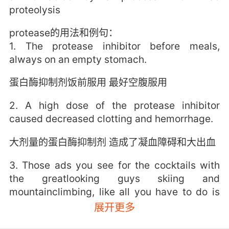
proteolysis
protease的用法和例句：
1. The protease inhibitor before meals,
always on an empty stomach.
蛋白酶抑制剂饭前服用 最好空腹服用
2. A high dose of the protease inhibitor
caused decreased clotting and hemorrhage.
大剂量的蛋白酶抑制剂 造成了凝血障碍和大出血
3. Those ads you see for the cocktails with
the greatlooking guys skiing and
mountainclimbing, like all you have to do is
pop a little protease inhibitor, and you too
展开更多
can have the time of your life.