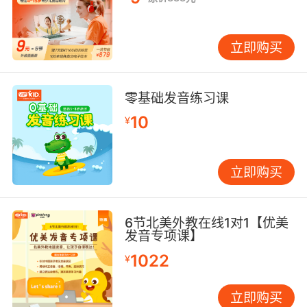
立即购买
零基础发音练习课
10
¥
立即购买
6节北美外教在线1对1【优美
发音专项课】
1022
¥
立即购买