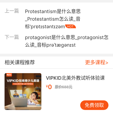
那些推广鸡尾酒疗法的广告 请的都是英俊帅气的
上一篇
Protestantism是什么意思
男人 快乐地滑雪或爬山 好像你只需要注射一点蛋
_Protestantism怎么读_音
白酶抑制剂 就也可以享受美好的人生
标'prɒtɪstəntɪzəm
HOT
下一篇
protagonist是什么意思_protagonist怎
么读_音标prəˈtægənɪst
相关课程推荐
更多课程>
VIPKID北美外教试听体验课
0
¥
原价688元
免费领取