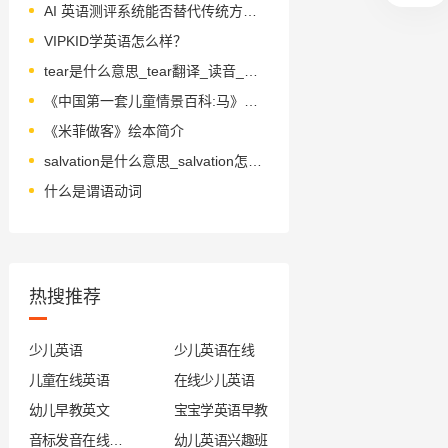
AI 英语测评系统能否替代传统方式？
VIPKID学英语怎么样？
tear是什么意思_tear翻译_读音_用法_翻译
《中国第一套儿童情景百科:马》绘本简介
《米菲做客》绘本简介
salvation是什么意思_salvation怎么读_音标sælˈveɪʃn
什么是谓语动词
热搜推荐
少儿英语
少儿英语在线
儿童在线英语
在线少儿英语
幼儿早教英文
宝宝学英语早教
音标发音在线试听
幼儿英语兴趣班