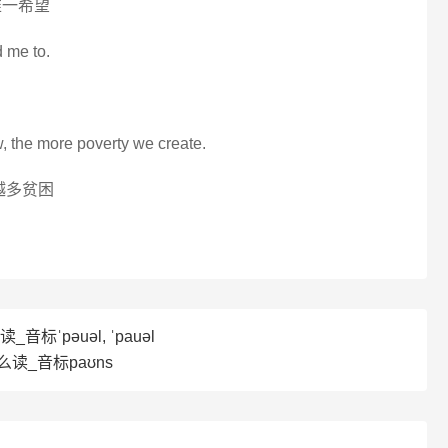
唯一希望
 me to.
, the more poverty we create.
越多贫困
音标ˈpəuəl, ˈpauəl
么读_音标paʊns