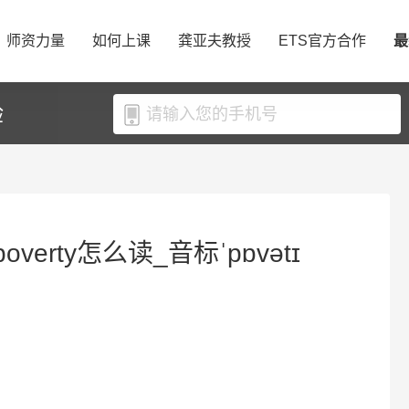
师资力量
如何上课
龚亚夫教授
ETS官方合作
最
验
overty怎么读_音标ˈpɒvətɪ