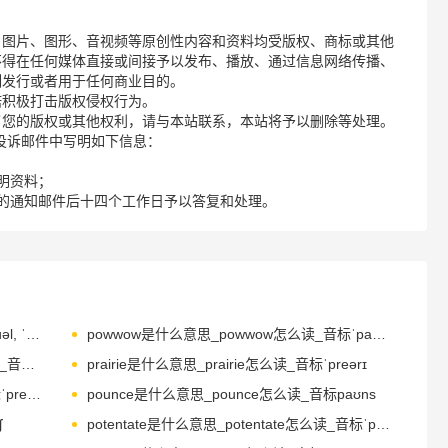
、图片、图形、音视频等原创性内容和资料均受版权、商标或其他
不得在任何媒体直接或间接予以发布、播放、通过信息网络传播、
制发行或者用于任何商业目的。
诺积极打击版权侵权行为。
了您的版权或其他权利，请与本站联系，本站将予以删除等处理。
请您在投诉邮件中写明如下信息：
明资料；
的通知邮件后十四个工作日予以答复和处理。
powell是什么意思_powell怎么读_音标ˈpəuəl, ˈpauəl
powwow是什么意思_powwow怎么读_音标ˈpaʊwaʊ
practitioner是什么意思_practitioner怎么读_音标prækˈtɪʃənə(r)
prairie是什么意思_prairie怎么读_音标ˈpreərɪ
precious是什么意思_precious怎么读_音标ˈpreʃəs
pounce是什么意思_pounce怎么读_音标paʊns
ʃ
potentate是什么意思_potentate怎么读_音标ˈpəʊtnteɪt