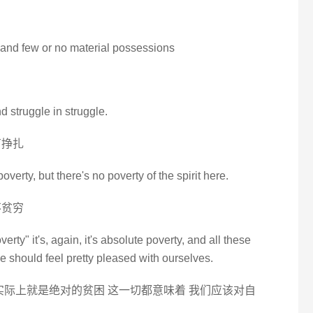
y and few or no material possessions
d struggle in struggle.
有挣扎
erty, but there's no poverty of the spirit here.
不贫穷
verty" it's, again, it's absolute poverty, and all these
we should feel pretty pleased with ourselves.
实际上就是绝对的贫困 这一切都意味着 我们应该对自