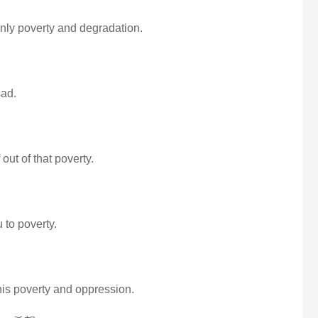
 only poverty and degradation.
sad.
out of that poverty.
 to poverty.
this poverty and oppression.