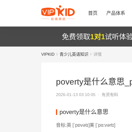
首页
产品体系
免费领取
1对1
试听体
VIPKID
青少儿英语知识
详情
poverty是什么意思_p
2026-01-13 03:10:05 ·
有资有料
poverty是什么意思
音标:英 [ˈpɒvətɪ]美 [ˈpɑ:vərtɪ]