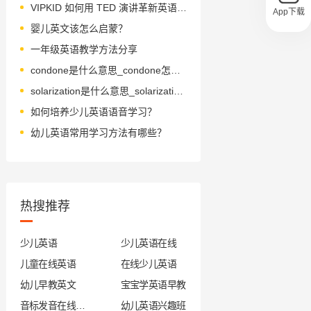
VIPKID 如何用 TED 演讲革新英语精读？
App下载
婴儿英文该怎么启蒙？
一年级英语教学方法分享
condone是什么意思_condone怎么读_音标kən'dəʊn
solarization是什么意思_solarization怎么读_音标səʊləraɪ'zeɪʃən
如何培养少儿英语语音学习？
幼儿英语常用学习方法有哪些？
热搜推荐
少儿英语
少儿英语在线
儿童在线英语
在线少儿英语
幼儿早教英文
宝宝学英语早教
音标发音在线试听
幼儿英语兴趣班