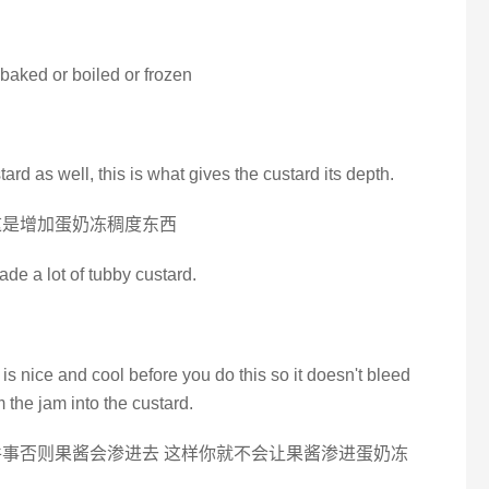
baked or boiled or frozen
stard as well, this is what gives the custard its depth.
这是增加蛋奶冻稠度东西
e a lot of tubby custard.
d is nice and cool before you do this so it doesn't bleed
 the jam into the custard.
件事否则果酱会渗进去 这样你就不会让果酱渗进蛋奶冻