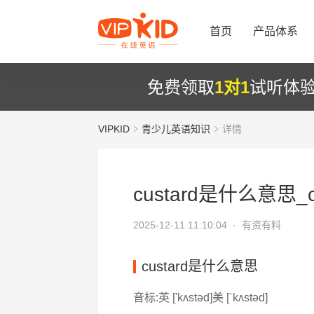
首页
产品体系
免费领取
1对1
试听体
VIPKID
青少儿英语知识
详情
custard是什么意思_c
2025-12-11 11:10:04 ·
有资有料
custard是什么意思
音标:英 ['kʌstəd]美 [ˈkʌstəd]