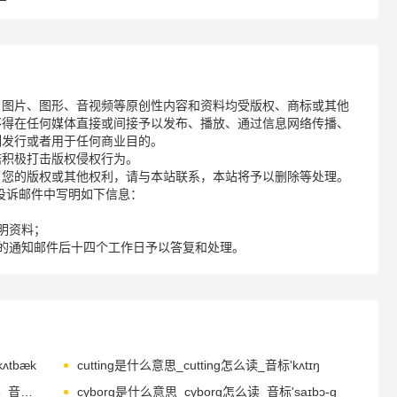
、图片、图形、音视频等原创性内容和资料均受版权、商标或其他
不得在任何媒体直接或间接予以发布、播放、通过信息网络传播、
制发行或者用于任何商业目的。
诺积极打击版权侵权行为。
了您的版权或其他权利，请与本站联系，本站将予以删除等处理。
请您在投诉邮件中写明如下信息：
明资料；
的通知邮件后十四个工作日予以答复和处理。
ʌtbæk
cutting是什么意思_cutting怎么读_音标'kʌtɪŋ
cybernetics是什么意思_cybernetics怎么读_音标ˌsaɪbəˈnetɪks
cyborg是什么意思_cyborg怎么读_音标'saɪbɔ-ɡ