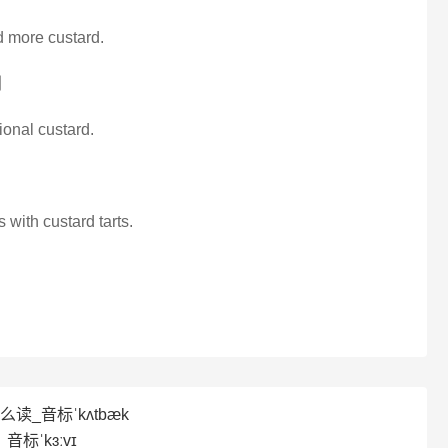
 more custard.
剧
tional custard.
s with custard tarts.
怎么读_音标ˈkʌtbæk
音标ˈkɜːvɪ