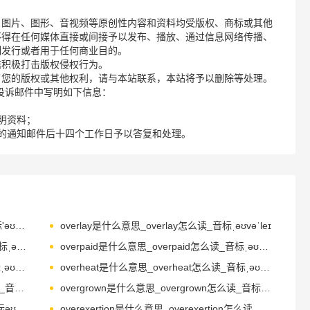
、图片、图形、音视频等原创性内容和资料均受版权、商标或其他
不得在任何媒体直接或间接予以发布、播放、通过信息网络传播、
制发行或者用于任何商业目的。
诺积极打击版权侵权行为。
了您的版权或其他权利，请与本站联系，本站将予以删除等处理。
请您在投诉邮件中写明如下信息：
明资料；
的通知邮件后十四个工作日予以答复和处理。
overland是什么意思_overland怎么读_音标'əʊvəlænd
overlay是什么意思_overlay怎么读_音标ˌəʊvəˈleɪ
overnight是什么意思_overnight怎么读_音标ˌəʊvə'naɪt
overpaid是什么意思_overpaid怎么读_音标ˌəʊvəˈpeɪd
overplay是什么意思_overplay怎么读_音标ˌəʊvə'pleɪ
overheat是什么意思_overheat怎么读_音标ˌəʊvə'hi-t
overgrowth是什么意思_overgrowth怎么读_音标ˈəuvəɡrəuθ
overgrown是什么意思_overgrown怎么读_音标ˌəʊvəˈgrəʊn
overfilled是什么意思_overfilled怎么读_音标əʊvə'fɪld
overexertion是什么意思_overexertion怎么读_音标əʊvərɪg'zɜ-ʃən