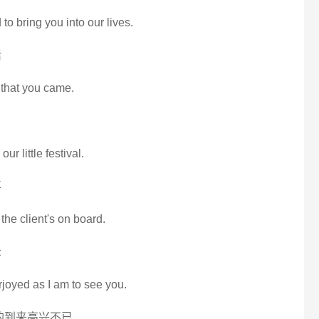
to bring you into our lives.
活
d that you came.
ur little festival.
喜
he client's on board.
示
erjoyed as I am to see you.
的到来高兴不已