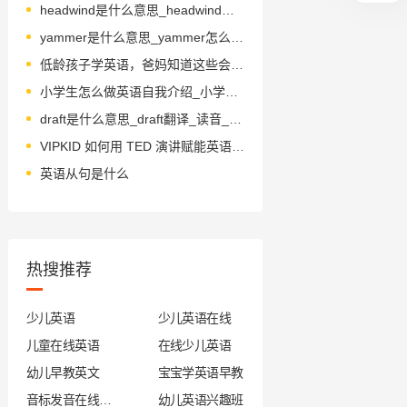
headwind是什么意思_headwind怎么读_音标ˈhedwɪnd
yammer是什么意思_yammer怎么读_音标'jæmə
低龄孩子学英语，爸妈知道这些会更省力！
小学生怎么做英语自我介绍_小学英语自我介绍范文介绍
draft是什么意思_draft翻译_读音_用法_翻译
VIPKID 如何用 TED 演讲赋能英语教育？
英语从句是什么
热搜推荐
少儿英语
少儿英语在线
儿童在线英语
在线少儿英语
幼儿早教英文
宝宝学英语早教
音标发音在线试听
幼儿英语兴趣班