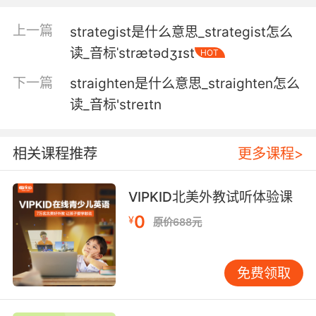
5. I'm not unable to savour a stratagem of
上一篇
strategist是什么意思_strategist怎么
elegant construction.
读_音标ˈstrætədʒɪst
HOT
精妙绝伦的计谋我并非不能欣赏
下一篇
straighten是什么意思_straighten怎么
6. But I know that that's the stratagem you're
读_音标'streɪtn
choosing, and it's a dirty game.
但我知道这是你选择的攻略 而这是个肮脏的游戏
相关课程推荐
更多课程>
7. My bargaining stratagems are starting to
VIPKID北美外教试听体验课
show some promise.
0
¥
原价688元
这个理论已经开始见到成效
8. You must away from this village lest our
免费领取
stratagem be discovered.