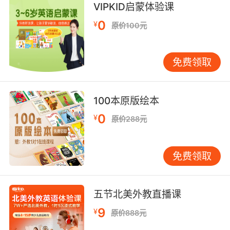
你必须远离这个村庄 以免被人发现我们的计策
VIPKID启蒙体验课
9. Every procedural maneuver, every
0
¥
原价100元
stratagem we'll avail ourselves of all of it.
我们有各种法律性程序 各种策略 都可以好好地为
免费领取
己所用
10. Brillant ce stratagème, feindre à un
100本原版绘本
moment de faiblesse pour attaquer
0
¥
原价288元
soigneusement.
这个计策不错 示弱诱敌 谨慎出击
免费领取
五节北美外教直播课
9
¥
原价888元