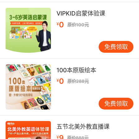
VIPKID启蒙体验课
0
¥
原价100元
免费领取
100本原版绘本
0
¥
原价288元
免费领取
五节北美外教直播课
9
¥
原价888元