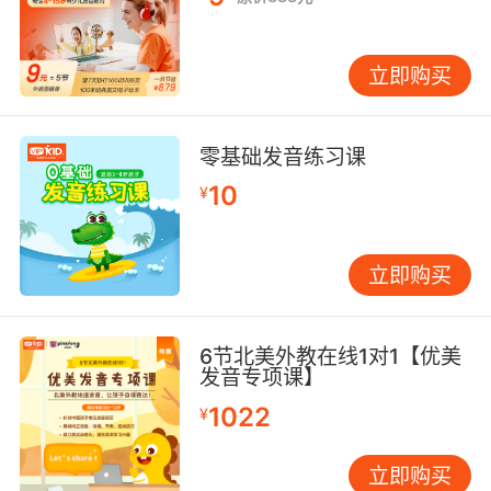
立即购买
零基础发音练习课
10
¥
立即购买
6节北美外教在线1对1【优美
发音专项课】
1022
¥
立即购买