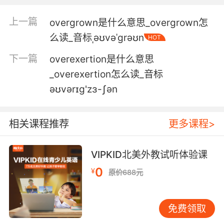
for pain meds, the pharmacy must have
thought you were overfilling opiates.
上一篇
overgrown是什么意思_overgrown怎
冒充者得到了止痛药 药房会认为 你在过度服用止
么读_音标ˌəʊvəˈgrəʊn
HOT
痛药
下一篇
overexertion是什么意思
_overexertion怎么读_音标
əʊvərɪg'zɜ-ʃən
相关课程推荐
更多课程>
VIPKID北美外教试听体验课
0
¥
原价688元
免费领取