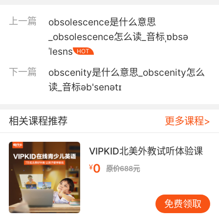
他好像想要我去天文臺那里陪他
上一篇
obsolescence是什么意思
5. We met at the observatory in the control
_obsolescence怎么读_音标ˌɒbsə
room.
ˈlesns
HOT
我们第一次见面是在天文台的控制室
下一篇
obscenity是什么意思_obscenity怎么
6. You know, it's sort of like an observatory up
读_音标əb'senətɪ
there.
你知道吗 那有点像一座天文台
相关课程推荐
更多课程>
7. I just talked to a bunch of nannies over at
VIPKID北美外教试听体验课
the observatory.
0
¥
原价688元
我刚和一群保姆在瞭望台聊了聊
8. These observatories have already started
免费领取
to rewrite the story of the universe.