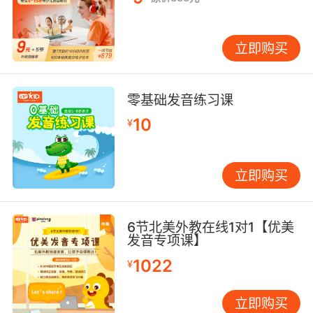
立即购买
零基础发音练习课
10
¥
立即购买
6节北美外教在线1对1【优美
发音专项课】
1022
¥
立即购买