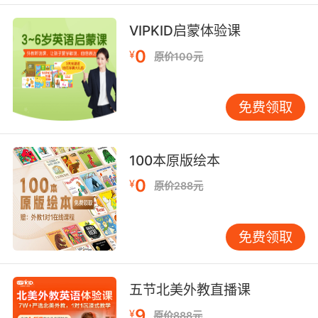
这些天文台已经 开始重写宇宙篇章
VIPKID启蒙体验课
9. Please proceed to the elevators on your
0
¥
原价100元
right to go to the observatory.
请搭乘右边的直梯 前往瞭望台
免费领取
10. You know, I think it might have been a bad
idea, bringing her to the observatory.
100本原版绘本
0
我覺得或許帶她來天文臺 并不是什么好主意
¥
原价288元
免费领取
五节北美外教直播课
9
¥
原价888元