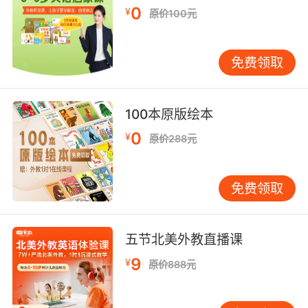
0
¥
原价100元
免费领取
100本原版绘本
0
¥
原价288元
免费领取
五节北美外教直播课
9
¥
原价888元