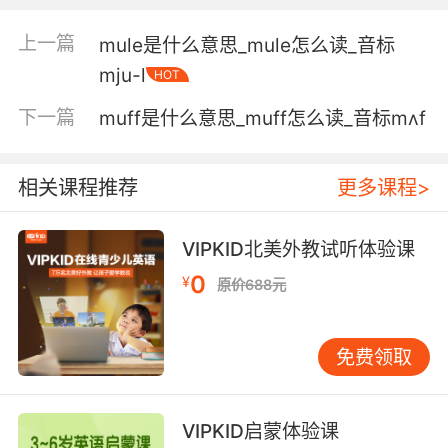
5. What makes this a chalice is not the mug.
上一篇
mule是什么意思_mule怎么读_音标
之所以叫圣杯 不在于杯子
mju-l
HOT
6. You didn't catch it. I loved that mug.
下一篇
muff是什么意思_muff怎么读_音标mʌf
你没接住 我超爱那个马克杯的
7. We're not certain he was a victim of
相关课程推荐
更多课程>
mugging.
VIPKID北美外教试听体验课
我们不确定他是抢劫案受害者
0
¥
原价688元
8. The same mug that he accused you of
planting.
免费领取
就是他坚称是你们伪造的那个杯子
VIPKID启蒙体验课