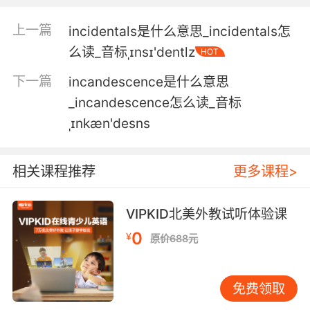
你根本没有能力 没有让除了你以外其他人满意的
上一篇
incidentals是什么意思_incidentals怎
能力
么读_音标ˌɪnsɪ'dentlz
HOT
4. So my mother thought I was incapable of
下一篇
incandescence是什么意思
finding a mate, and my mate thinks I'm
incapable of running my own life.
_incandescence怎么读_音标
ˌɪnkæn'desns
所以我妈认为我没能力找到伴侣 而我的伴侣认为
我没能力掌控我自己的生活
相关课程推荐
更多课程>
5. You're here because I'm incapable of
leaving you alone.
VIPKID北美外教试听体验课
你在这儿是因为我不会留下你一个人
0
¥
原价688元
6. And because you're incapable of
unconditional love.
免费领取