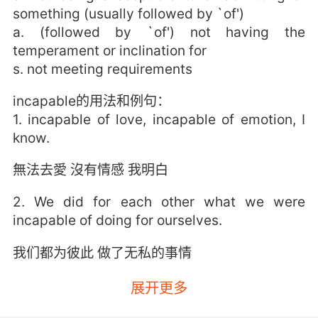
something (usually followed by `of')
a. (followed by `of') not having the
temperament or inclination for
s. not meeting requirements
incapable的用法和例句：
1. incapable of love, incapable of emotion, I
know.
無法去愛 沒有情感 我明白
2. We did for each other what we were
incapable of doing for ourselves.
我们都为彼此 做了无私的事情
3. You're just incapable, incapable of making
展开更多
anybody else happy but yourself.