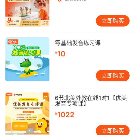
立即购买
零基础发音练习课
10
¥
立即购买
6节北美外教在线1对1【优美
发音专项课】
1022
¥
立即购买