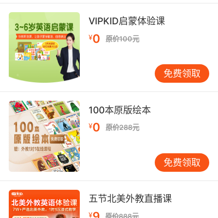
因为你无法给予无条件的爱
VIPKID启蒙体验课
7. incapable of doing. I made a decision.
0
¥
原价100元
Because I did what they apparently are
8. I'm not accusing you of doing something
免费领取
you're incapable of doing.
我不是在怀疑你 做你不可能做到的事
100本原版绘本
9. what I am capable of, or more accurately,
0
¥
原价288元
incapable of.
我能做到什么 更准确的是 我不能做到什么
免费领取
10. I'm incapable of thinking of you that way.
五节北美外教直播课
我可没办法把你往恋人方面想
9
¥
原价888元