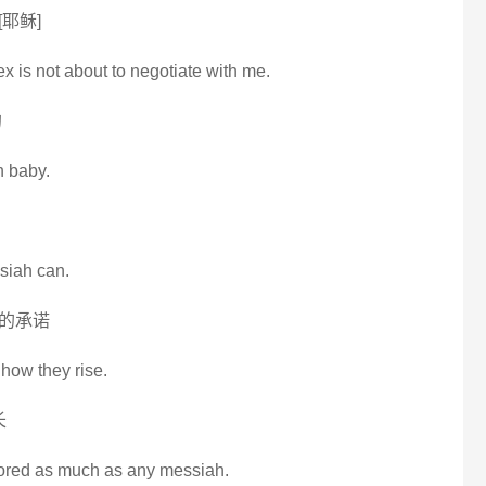
耶稣]
x is not about to negotiate with me.
的
h baby.
siah can.
的承诺
how they rise.
长
dored as much as any messiah.