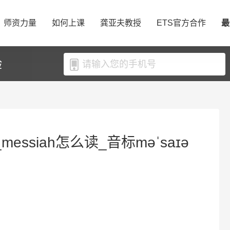
师资力量
如何上课
龚亚夫教授
ETS官方合作
最
验
messiah怎么读_音标məˈsaɪə