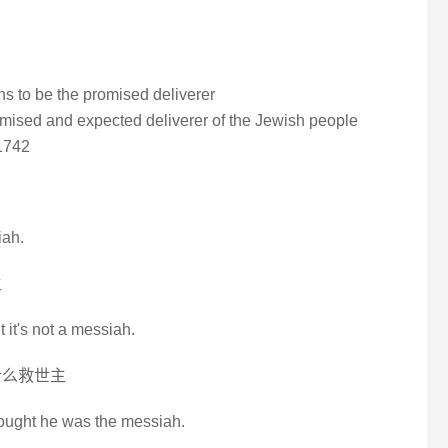
ns to be the promised deliverer
omised and expected deliverer of the Jewish people
1742
iah.
主
 it's not a messiah.
什么救世主
thought he was the messiah.