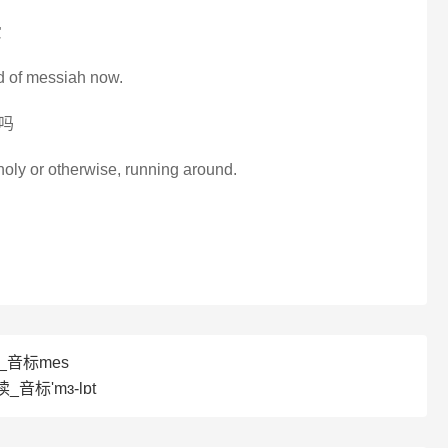
爱
d of messiah now.
吗
oly or otherwise, running around.
_音标mes
_音标'mɜ-lɒt