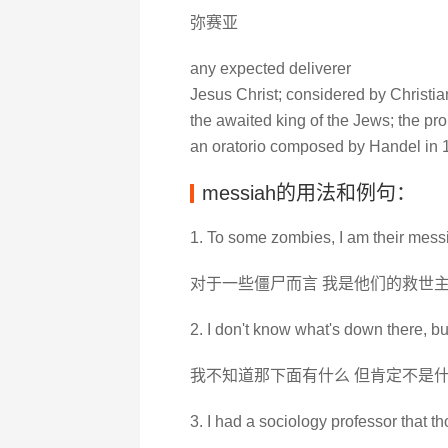
弥赛亚
any expected deliverer
Jesus Christ; considered by Christia
the awaited king of the Jews; the pr
an oratorio composed by Handel in 
messiah的用法和例句：
1. To some zombies, I am their mess
对于一些僵尸而言 我是他们的救世
2. I don't know what's down there, but
我不知道那下面有什么 但肯定不是
3. I had a sociology professor that 