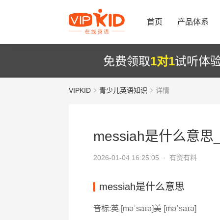
首页
产品体系
免费领取
1对1
试听体
VIPKID
青少儿英语知识
详情
messiah是什么意思_
2026-01-04 16:25:05 ·
有资有料
messiah是什么意思
音标:英 [məˈsaɪə]美 [məˈsaɪə]