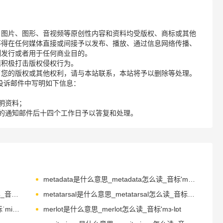
、图片、图形、音视频等原创性内容和资料均受版权、商标或其他
不得在任何媒体直接或间接予以发布、播放、通过信息网络传播、
制发行或者用于任何商业目的。
诺积极打击版权侵权行为。
了您的版权或其他权利，请与本站联系，本站将予以删除等处理。
请您在投诉邮件中写明如下信息：
明资料；
的通知邮件后十四个工作日予以答复和处理。
metadata是什么意思_metadata怎么读_音标'metədeɪtə
metaphysic是什么意思_metaphysic怎么读_音标,metә'fizik
metatarsal是什么意思_metatarsal怎么读_音标ˌmetəˈtɑ-sl
methane是什么意思_methane怎么读_音标ˈmi-θeɪn
merlot是什么意思_merlot怎么读_音标'mɜ-lɒt