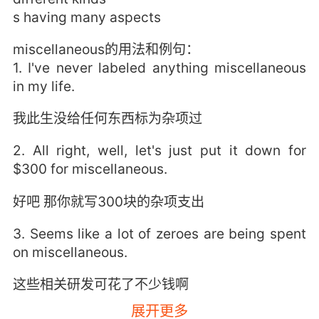
s having many aspects
miscellaneous的用法和例句：
1. I've never labeled anything miscellaneous
in my life.
我此生没给任何东西标为杂项过
2. All right, well, let's just put it down for
$300 for miscellaneous.
好吧 那你就写300块的杂项支出
3. Seems like a lot of zeroes are being spent
on miscellaneous.
这些相关研发可花了不少钱啊
展开更多
4. And stuck there is a staggering amount of