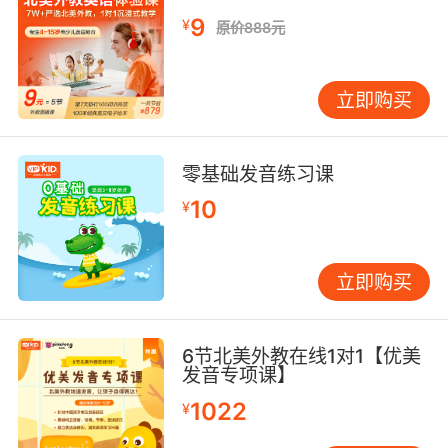
9
¥
原价888元
立即购买
零基础发音练习课
10
¥
立即购买
6节北美外教在线1对1【优美
发音专项课】
1022
¥