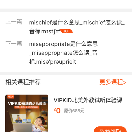
miscellaneous data, mostly useless.
脑子里装着多得吓死人的 各种各样的资料 大部分
上一篇
mischief是什么意思_mischief怎么读_
都没用
音标ˈmɪstʃɪf
HOT
5. of good rope, plus another 50 feet, say, for
下一篇
misappropriate是什么意思
miscellaneous.
_misappropriate怎么读_音
标.misә'prәuprieit
结实绳子扎木筏 还要多准备50英尺做其他用途
6. In this case, a skull, two femurs, five
相关课程推荐
更多课程>
vertebrae, miscellaneous phalanges and
three molars.
VIPKID北美外教试听体验课
在这里 一个头骨 两根股骨 五个椎骨 混杂的趾骨
0
¥
以及三个臼齿
原价688元
免费领取