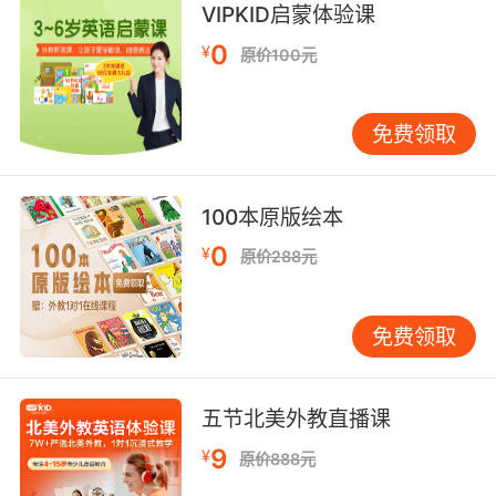
VIPKID启蒙体验课
police.
0
¥
原价100元
我进入尖塔的最佳办法 就是获得当地警察的信任
和保护
免费领取
8. The minaret they can see from miles away,
but those can help pinpoint our position.
100本原版绘本
他们能从几千米外看到清真寺的尖顶 但那些悍马
0
¥
可以帮他们定位我们的具 置
原价288元
9. A great dome surrounded by half domes,
免费领取
four minarets, a structure as immense as the
twocontinent empire.
大穹顶需要由半圆顶和四座尖塔拱卫 整个结构需
五节北美外教直播课
要像横跨两大陆的帝国一样庞大
9
¥
原价888元