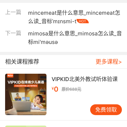
的确如此 它是唯一一座 没有过度修复和过度重建
的早期尖塔 它保持了最初的模样 很神奇
上一篇
mincemeat是什么意思_mincemeat怎
么读_音标ˈmɪnsmi-t
HOT
5. So this text here, this minaret, is preaching
tolerance, it's preaching understanding
下一篇
mimosa是什么意思_mimosa怎么读_音
between these two religions.
标mi'mәusә
所以尖塔上的内容是在宣扬宽容 宣扬两个宗教间
的相互理解
相关课程推荐
更多课程>
6. The looters have robbed the valley of much
of its archaeology, but the message on the
VIPKID北美外教试听体验课
minaret remains.
0
¥
原价688元
掠夺者几乎将山谷里的古物洗劫一空 但尖塔所传
达的信息依然存在
免费领取
7. My best chance of getting to the minaret is
to win the trust and protection of the local