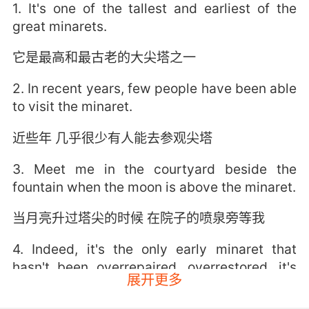
1. It's one of the tallest and earliest of the
great minarets.
它是最高和最古老的大尖塔之一
2. In recent years, few people have been able
to visit the minaret.
近些年 几乎很少有人能去参观尖塔
3. Meet me in the courtyard beside the
fountain when the moon is above the minaret.
当月亮升过塔尖的时候 在院子的喷泉旁等我
4. Indeed, it's the only early minaret that
hasn't been overrepaired, overrestored, it's
展开更多
authentic, fantastic.