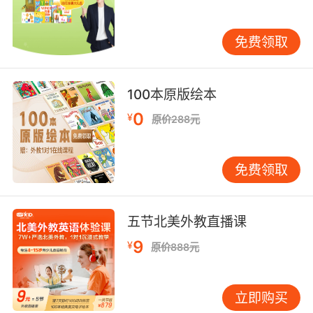
点。值得注意的是，所有增值服务均设置7天无理
由退款条款，这在在线教育行业属于领先水平。
免费领取
四、费用透明度与性价比评估 VIPKID在官网设置
费用计算器功能，输入孩子年龄、学习目标等参
数后，系统自动推荐3种课程方案并展示总价明
100本原版绘本
细。这种可视化报价模式获得中国消费者协会在
0
¥
线教育透明化示范案例认证。横向对比数据显
原价288元
示，同等师资条件下，VIPKID单节课价格较线下
机构低40%-60%，与同类在线平台相比，因教材
免费领取
研发和技术投入差异，价格处于行业中游水平。
家长满意度跟踪调查显示，87%的用户认可费用
与教学质量成正比的说法。特别是教材更新频率
五节北美外教直播课
（每季度迭代15%）、外教流动率（低于8%/
9
¥
年）、退款响应时效（平均1.7个工作日）三个关
原价888元
键指标，构成费用合理性的核心支撑。不过仍有
13%的受访者建议增加短期体验套餐，避免初次
立即购买
报课的决策压力。 总结来看，VIPKID的课程费用