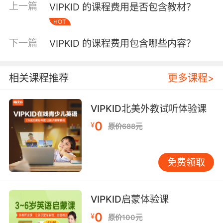
上一篇
VIPKID 的课程费用是否包含教材？
三方机构测评显示，其课程内容覆盖率达到CEFR
HOT
标准的92%，显著高于行业平均水平。 配套教具
包含互动课件、外教反馈报告、AI语音测评系统
下一篇
VIPKID 的课程费用包含哪些内容？
三项数字化服务。其中AI语音识别技术来自微软
亚洲研究院定制方案，单次口语评测成本约1.2
元，按课程频次折算后包含在课时费中。家长端
相关课程推荐
更多课程>
APP提供的学习数据看板，可实时查看孩子发音
准确率、词汇掌握量等12项核心指标，这项增值
VIPKID北美外教试听体验课
服务未单独计费但构成课程价值的重要组成部
0
¥
分。 三、增值服务收费明细 专业定级服务由剑桥
原价688元
英语考试局认证考官执行，采用OECD的语言评
估框架，误差率控制在±3%以内。学习路径规划
免费领取
则依托自适应算法，每月生成个性化学习方案，
帮助家长规避盲目报课风险。 针对高频次学习需
求，平台推出辅修课权益。这项服务特别适合寒
VIPKID启蒙体验课
暑假集中学习，用户留存数据显示，购买该服务
0
¥
的学员续费率达81%，较普通学员高出23个百分
原价100元