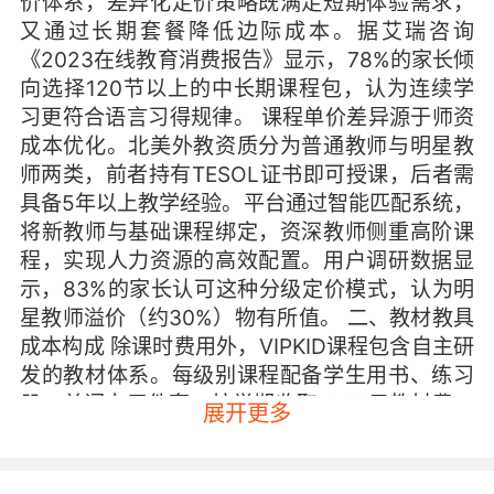
价体系，差异化定价策略既满足短期体验需求，
又通过长期套餐降低边际成本。据艾瑞咨询
《2023在线教育消费报告》显示，78%的家长倾
向选择120节以上的中长期课程包，认为连续学
习更符合语言习得规律。 课程单价差异源于师资
成本优化。北美外教资质分为普通教师与明星教
师两类，前者持有TESOL证书即可授课，后者需
具备5年以上教学经验。平台通过智能匹配系统，
将新教师与基础课程绑定，资深教师侧重高阶课
程，实现人力资源的高效配置。用户调研数据显
示，83%的家长认可这种分级定价模式，认为明
星教师溢价（约30%）物有所值。 二、教材教具
成本构成 除课时费用外，VIPKID课程包含自主研
发的教材体系。每级别课程配备学生用书、练习
册、单词卡三件套，按学期收取1280元教材费。
展开更多
这套获得中美双版权认证的教材，由哈佛教育学
院专家团队参与设计，采用CLIL教学法（内容与
语言整合学习），每年研发投入超2000万元。第