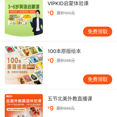
VIPKID启蒙体验课
9. A grasshopper mouse tiptoes through a
living minefield.
0
¥
原价100元
食蝗鼠小心翼翼地穿过危机四伏的雷区
免费领取
10. All we have to do is get over two 20foot
walls and a minefield.
100本原版绘本
现在我们要做的就是翻过两堵六米高的墙 还要穿
0
¥
过一片地雷区
原价288元
免费领取
五节北美外教直播课
9
¥
原价888元