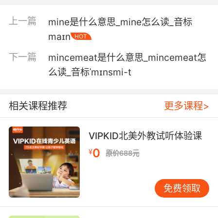
5. It's a minefield, only you're not the one
上一篇
mine是什么意思_mine怎么读_音标
walking in it, your child is.
maɪn
HOT
这就是个地雷阵 只不过是你的孩子而不是你穿行
下一篇
mincemeat是什么意思_mincemeat怎
其中
么读_音标ˈmɪnsmi-t
6. This particular piece is a musical minefield.
那首曲子一直是一个音乐雷区
相关课程推荐
更多课程>
7. I had a lot of time to think on that minefield.
VIPKID北美外教试听体验课
待在雷区的时候 我思考了很久
0
¥
原价688元
8. He couldn't get through the minefield
around the island.
免费领取
他没法穿过岛周围这片雷区