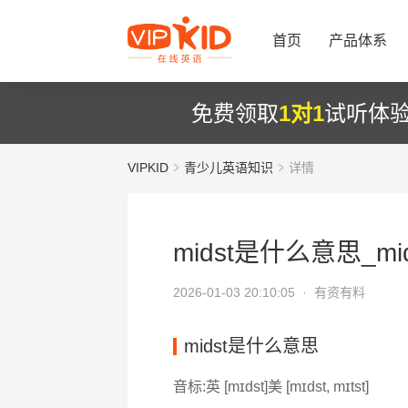
首页
产品体系
免费领取
1对1
试听体
VIPKID
青少儿英语知识
详情
midst是什么意思_mi
2026-01-03 20:10:05 ·
有资有料
midst是什么意思
音标:英 [mɪdst]美 [mɪdst, mɪtst]