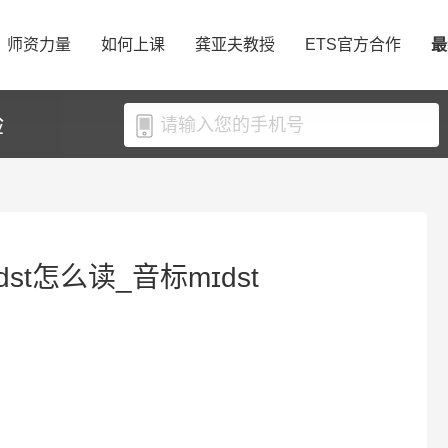
师资力量
如何上课
龚亚夫教授
ETS官方合作
最
验
dst怎么读_音标mɪdst