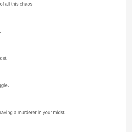
of all this chaos.
合
.
dst.
ggle.
having a murderer in your midst.