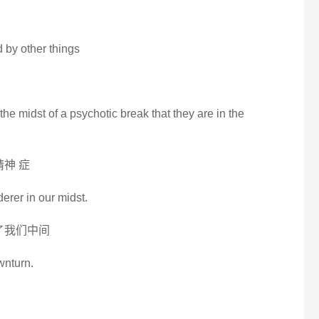
 by other things
he midst of a psychotic break that they are in the
神 症
er in our midst.
入了我们中间
wnturn.