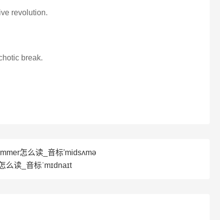
ive revolution.
chotic break.
ummer怎么读_音标'midsʌmә
t怎么读_音标ˈmɪdnaɪt