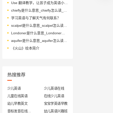
Use 翻译教学，让孩子成为英语小达人
chiefly是什么意思_chiefly怎么读_音标ˈtʃi-fli
学习英语与了解天气有何联系？
scalpel是什么意思_scalpel怎么读_音标'skælpəl
Londoner是什么意思_Londoner怎么读_音标'lʌndәnә
aquifer是什么意思_aquifer怎么读_音标ˈækwɪfə(r)
《火山》绘本简介
热搜推荐
少儿英语
少儿英语在线
儿童在线英语
在线少儿英语
幼儿早教英文
宝宝学英语早教
音标发音在线试听
幼儿英语兴趣班