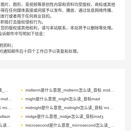
、图片、图形、音视频等原创性内容和资料均受版权、商标或其他
不得在任何媒体直接或间接予以发布、播放、通过信息网络传播、
制发行或者用于任何商业目的。
诺积极打击版权侵权行为。
了您的版权或其他权利，请与本站联系，本站将予以删除等处理。
请您在投诉邮件中写明如下信息：
明资料；
的通知邮件后十四个工作日予以答复和处理。
midsummer是什么意思_midsummer怎么读_音标'midsʌmә
midterm是什么意思_midterm怎么读_音标ˌmɪdˈtɜ-m
Midwest是什么意思_Midwest怎么读_音标ˌmɪd'west
might是什么意思_might怎么读_音标maɪt
migraine是什么意思_migraine怎么读_音标ˈmi-greɪn
midnight是什么意思_midnight怎么读_音标ˈmɪdnaɪt
laɪn
midge是什么意思_midge怎么读_音标mɪdʒ
middleweight是什么意思_middleweight怎么读_音标'mid(ә)lweit
microsecond是什么意思_microsecond怎么读_音标ˈmaɪkrəʊsekənd